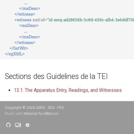
</msDesc>
</witness>
<witness
xml:id=
"id-ssrq-ad28656b-5c8d-459c-afb4-3e6ddf70
<msDesc>
</msDesc>
</witness>
</listWit>
</egXML>
Sections des Guidelines de la TEI
13.1. The Apparatus Entry, Readings, and Witnesses
Copyright ©
2026 SSRQ · SDS · FDS
Made with
Material for MkDocs