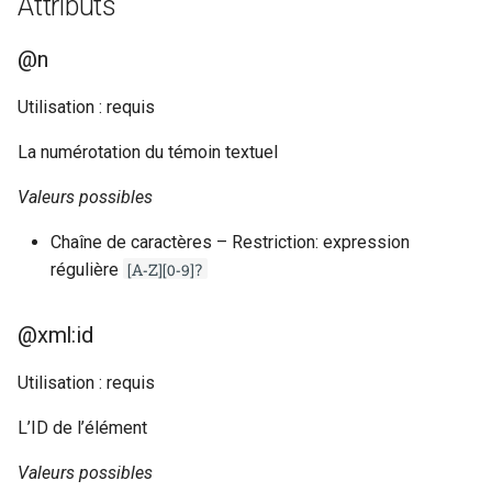
Attributs
i
Sections des Guidelines de la
Sections des Guidelines de la
o
@n
TEI
TEI
n
Utilisation : requis
d
La numérotation du témoin textuel
e
Valeurs possibles
l
Chaîne de caractères – Restriction: expression
a
[A-Z][0-9]?
régulière
r
@xml:id
e
c
Utilisation : requis
h
L’ID de l’élément
e
Valeurs possibles
r