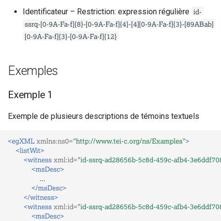
id-
Identificateur – Restriction: expression régulière
c
ssrq-[0-9A-Fa-f]{8}-[0-9A-Fa-f]{4}-[4][0-9A-Fa-f]{3}-[89ABab]
h
[0-9A-Fa-f]{3}-[0-9A-Fa-f]{12}
e
Exemples
Exemple 1
Exemple de plusieurs descriptions de témoins textuels
<egXML
xmlns:ns0=
"http://www.tei-c.org/ns/Examples"
>
<listWit>
<witness
xml:id=
"id-ssrq-ad28656b-5c8d-459c-afb4-3e6ddf70
<msDesc>
</msDesc>
</witness>
<witness
xml:id=
"id-ssrq-ad28656b-5c8d-459c-afb4-3e6ddf70
<msDesc>