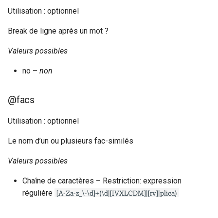
Utilisation : optionnel
c
Break de ligne après un mot ?
h
Valeurs possibles
e
no –
non
@facs
Utilisation : optionnel
Le nom d’un ou plusieurs fac-similés
Valeurs possibles
Chaîne de caractères – Restriction: expression
[A-Za-z_\-\d]+(\d|[IVXLCDM]|[rv]|plica)
régulière