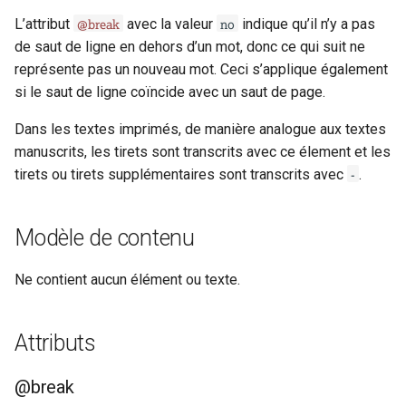
i
@break
no
L’attribut
avec la valeur
indique qu’il n’y a pas
Exemple 1
Exemple 1
o
de saut de ligne en dehors d’un mot, donc ce qui suit ne
représente pas un nouveau mot. Ceci s’applique également
Sections des Guidelines de la
Sections des Guidelines de la
n
si le saut de ligne coïncide avec un saut de page.
TEI
TEI
d
Dans les textes imprimés, de manière analogue aux textes
e
manuscrits, les tirets sont transcrits avec ce élement et les
-
tirets ou tirets supplémentaires sont transcrits avec
.
l
a
Modèle de contenu
r
e
Ne contient aucun élément ou texte.
c
Attributs
h
e
@break
r