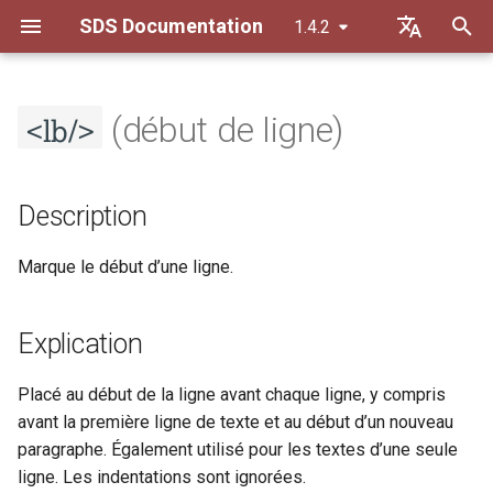
SDS Documentation
1.4.2
I
Default (de)
n
<lb/>
Français
(début de ligne)
Principes de transcription
Description
Description
Principes généraux
i
t
Principes de datation
Explication
Explication
Orthographe
Description
i
Règles de séparation
Modèle de contenu
Modèle de contenu
Constitution du texte
Marque le début d’une ligne.
a
Liste des abréviations
Attributs
Attributs
Balisage du contenu
l
Explication
i
@break
@break
s
Placé au début de la ligne avant chaque ligne, y compris
@facs
@facs
avant la première ligne de texte et au début d’un nouveau
a
paragraphe. Également utilisé pour les textes d’une seule
t
Exemples
Exemples
ligne. Les indentations sont ignorées.