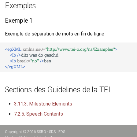
Exemples
Exemple 1
Exemple de séparation de mots en fin de ligne
<egXML
xmlns:ns0=
"http://www.tei-c.org/ns/Examples"
>
<lb
/>
ditz
was
do
<lb
break=
"no"
/>
</egXML>
Sections des Guidelines de la TEI
3.11.3. Milestone Elements
7.2.5. Speech Contents
Copyright ©
2026 SSRQ · SDS · FDS