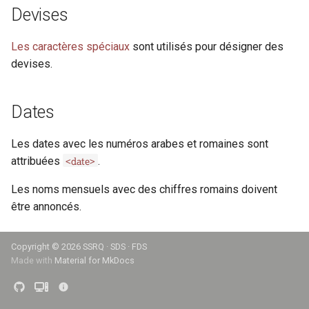
i
Devises
Scribes et mains
anchor
o
Les caractères spéciaux
sont utilisés pour désigner des
app
n
devises.
d
author
Dates
e
availability
l
Les dates avec les numéros arabes et romaines sont
back
a
<date>
attribuées
.
r
Les noms mensuels avec des chiffres romains doivent
bibl
être annoncés.
e
bindingDesc
c
Copyright ©
2026 SSRQ · SDS · FDS
body
h
Made with
Material for MkDocs
e
cb
r