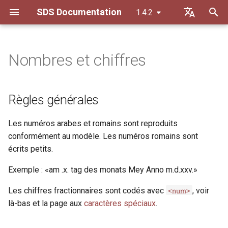
SDS Documentation
1.4.2
I
Default (de)
n
Français
Nombres et chiffres
Règles générales
Interventions dans le texte
Personnes
ab
i
t
Devises
Abréviations
Organisations et familles
abbr
Règles générales
i
Dates
Variantes de texte
Lieux et espaces
add
Les numéros arabes et romains sont reproduits
a
conformément au modèle. Les numéros romains sont
Paratextes
Mots clés
additional
l
écrits petits.
i
Points forts
Lemme (Glossaire)
addSpan
Exemple : «am .x. tag des monats Mey Anno m.d.xxv.»
s
<num>
Les chiffres fractionnaires sont codés avec
, voir
Structure de texte
adminInfo
a
là-bas et la page aux
caractères spéciaux
.
t
Notes
altIdentifier