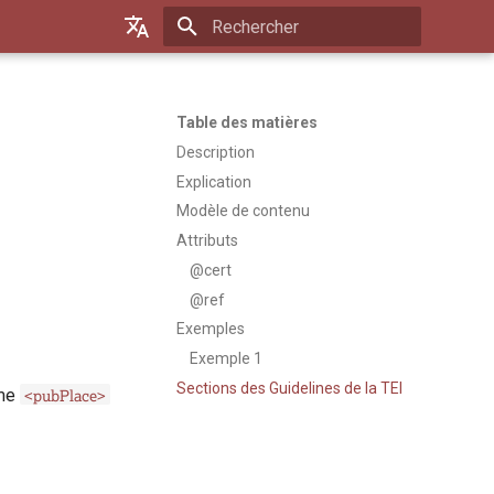
Initialisation de la recherche
Default (de)
Français
Table des matières
Description
Explication
Modèle de contenu
Attributs
@cert
@ref
Exemples
Exemple 1
Sections des Guidelines de la TEI
<pubPlace>
mme