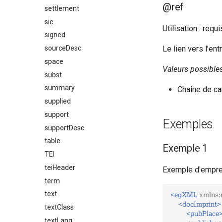
@ref
settlement
sic
Utilisation : requi
signed
sourceDesc
Le lien vers l’e
space
Valeurs possible
subst
summary
Chaîne de ca
supplied
support
Exemples
supportDesc
table
Exemple 1
TEI
teiHeader
Exemple d'emprei
term
<egXML
xmlns:
text
<docImprint>
textClass
<pubPlace
textLang