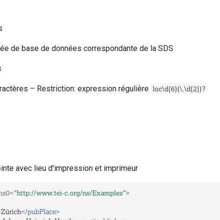
s
ntrée de base de données correspondante de la SDS
s
loc\d{6}(\.\d{2})?
ractères – Restriction: expression régulière
nte avec lieu d'impression et imprimeur
ns0=
"http://www.tei-c.org/ns/Examples"
>
>
Zürich
</pubPlace>