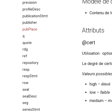
Modèle de 
precision
profileDesc
Contenu de t
publicationStmt
publisher
Attributs
pubPlace
q
@cert
quote
rdg
Utilisation : opti
ref
repository
Le degré de cert
resp
Valeurs possible
respStmt
row
high –
élevé
seal
low –
faible
sealDesc
medium –
m
seg
seriesStmt