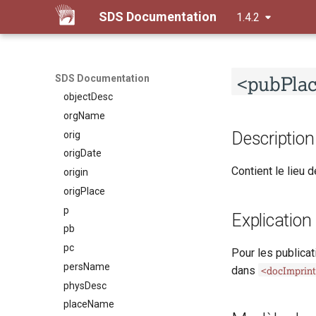
msDesc
SDS Documentation
1.4.2
msIdentifier
msItem
note
<pubPlac
num
SDS Documentation
objectDesc
orgName
Description
orig
origDate
Contient le lieu d
origin
origPlace
p
Explication
pb
pc
Pour les publica
persName
<docImprin
dans
physDesc
placeName