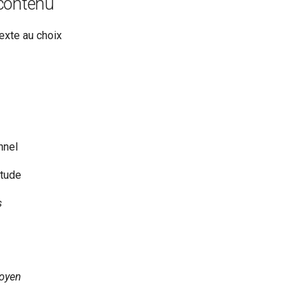
contenu
exte au choix
onnel
itude
s
oyen