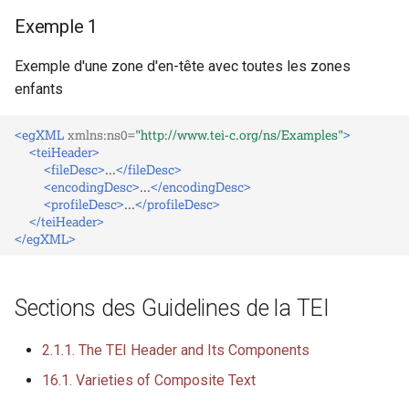
i
Exemple 1
o
Exemple d'une zone d'en-tête avec toutes les zones
n
enfants
d
<egXML
xmlns:ns0=
"http://www.tei-c.org/ns/Examples"
>
e
<teiHeader>
<fileDesc>
...
</fileDesc>
l
<encodingDesc>
...
</encodingDesc>
<profileDesc>
...
</profileDesc>
a
</teiHeader>
</egXML>
r
e
Sections des Guidelines de la TEI
c
h
2.1.1. The TEI Header and Its Components
e
16.1. Varieties of Composite Text
r