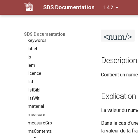
SDS Documentation
1.4.2
hi
history
idno
<num/>
item
SDS Documentation
keywords
label
lb
Description
lem
licence
Contient un numé
list
listBibl
Explication
listWit
material
La valeur du numé
measure
Dans le cas d’une
measureGrp
la valeur de la f
msContents