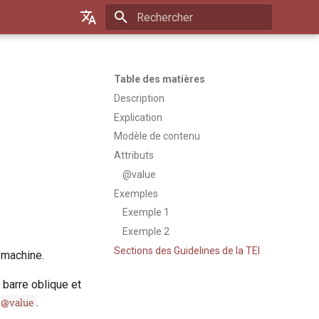
Initialisation de la recherche
Default (de)
Français
Table des matières
Description
Explication
Modèle de contenu
Attributs
@value
Exemples
Exemple 1
Exemple 2
Sections des Guidelines de la TEI
 machine.
 barre oblique et
@value
.