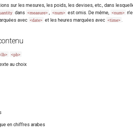
ions sur les mesures, les poids, les devises, etc., dans lesquel
antity
<measure>
<num>
<num>
dans
,
est omis. De même,
n’e
<date>
<time>
marquées avec
et les heures marquées avec
.
contenu
<lb>
<pb>
exte au choix
s
que en chiffres arabes