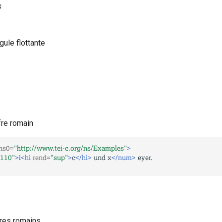
s
gule flottante
fre romain
ns0=
"http://www.tei-c.org/ns/Examples"
>
"110"
>
i
<hi
rend=
"sup"
>
c
</hi>
und
x
</num>
res romains