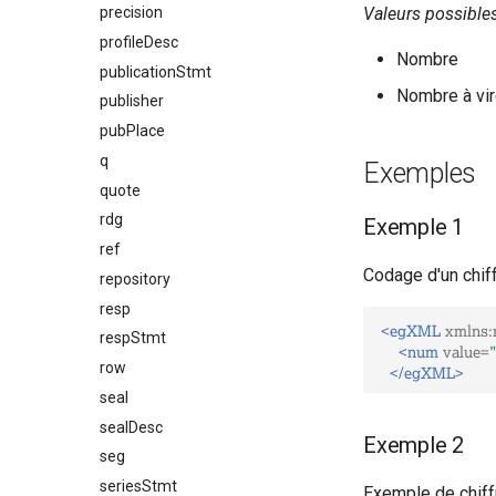
precision
Valeurs possible
profileDesc
Nombre
publicationStmt
Nombre à vir
publisher
pubPlace
q
Exemples
quote
rdg
Exemple 1
ref
Codage d'un chif
repository
resp
<egXML
xmlns:
respStmt
<num
value=
row
</egXML>
seal
sealDesc
Exemple 2
seg
seriesStmt
Exemple de chiff