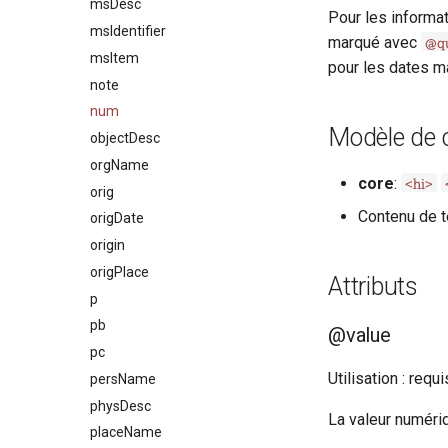
msDesc
Pour les informat
msIdentifier
@qu
marqué avec
msItem
pour les dates 
note
num
Modèle de 
objectDesc
orgName
<hi>
core
:
orig
Contenu de t
origDate
origin
origPlace
Attributs
p
pb
@value
pc
Utilisation : requi
persName
physDesc
La valeur numéri
placeName