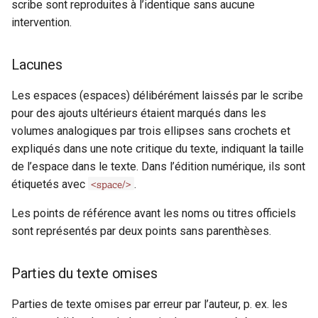
scribe sont reproduites à l’identique sans aucune
i
anchor
Erreurs d’écriture, de
intervention.
o
langage et de style
app
n
Lacunes
Omissions volontaires de
d
texte par l’éditeur
author
Les espaces (espaces) délibérément laissés par le scribe
e
pour des ajouts ultérieurs étaient marqués dans les
Traitement des
availability
volumes analogiques par trois ellipses sans crochets et
l
interventions éditoriales du
expliqués dans une note critique du texte, indiquant la taille
scribe
back
a
de l’espace dans le texte. Dans l’édition numérique, ils sont
<space/>
étiquetés avec
.
r
bibl
Les points de référence avant les noms ou titres officiels
e
bindingDesc
sont représentés par deux points sans parenthèses.
c
body
h
Parties du texte omises
e
cb
Parties de texte omises par erreur par l’auteur, p. ex. les
r