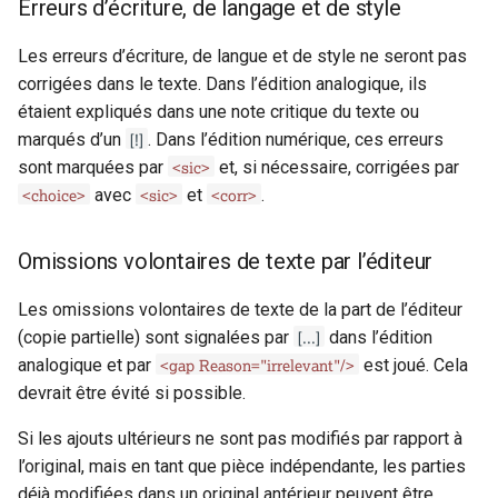
Erreurs d’écriture, de langage et de style
extent
Les erreurs d’écriture, de langue et de style ne seront pas
figure
corrigées dans le texte. Dans l’édition analogique, ils
étaient expliqués dans une note critique du texte ou
fileDesc
[!]
marqués d’un
. Dans l’édition numérique, ces erreurs
<sic>
sont marquées par
et, si nécessaire, corrigées par
foliation
<choice>
<sic>
<corr>
avec
et
.
foreign
Omissions volontaires de texte par l’éditeur
fw
Les omissions volontaires de texte de la part de l’éditeur
[...]
gap
(copie partielle) sont signalées par
dans l’édition
<gap Reason="irrelevant"/>
analogique et par
est joué. Cela
graphic
devrait être évité si possible.
Si les ajouts ultérieurs ne sont pas modifiés par rapport à
handDesc
l’original, mais en tant que pièce indépendante, les parties
déjà modifiées dans un original antérieur peuvent être