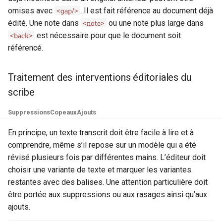
handNote
<gap/>
omises avec
. Il est fait référence au document déjà
<note>
édité. Une note dans
ou une note plus large dans
handShift
<back>
est nécessaire pour que le document soit
référencé.
head
height
Traitement des interventions éditoriales du
scribe
hi
Suppressions
Copeaux
Ajouts
history
En principe, un texte transcrit doit être facile à lire et à
comprendre, même s’il repose sur un modèle qui a été
idno
révisé plusieurs fois par différentes mains. L’éditeur doit
choisir une variante de texte et marquer les variantes
item
restantes avec des balises. Une attention particulière doit
être portée aux suppressions ou aux rasages ainsi qu’aux
keywords
ajouts.
label