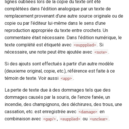
lignes oubliées lors de la copie du texte ont été
cell
complétées dans l’édition analogique par un texte de
c
remplacement provenant d’une autre source originale ou de
h
choice
copie ou par l’éditeur lui-même dans le sens d’une
reproduction appropriée du texte entre crochets. Un
e
condition
commentaire était nécessaire. Dans l’édition numérique, le
<suppplied>
texte complété est étiqueté avec
. Si
corr
<note>
nécessaire, une note peut être ajoutée avec
.
custEvent
Si des ajouts sont effectués à partir d’un autre modèle
(deuxieme original, copie, etc.), référence est faite à ce
custodialHist
<app>
témoin de texte. Voir aussi
.
La perte de texte due à des dommages tels que des
damage
dommages causés par la souris, de l’encre fanée, un
incendie, des champignons, des déchirures, des trous, une
damageSpan
<damage>
cassation, etc. est enregistrée avec
en
<gap/>
<supplied>
<unclear>
combinaison avec
,
ou
.
date