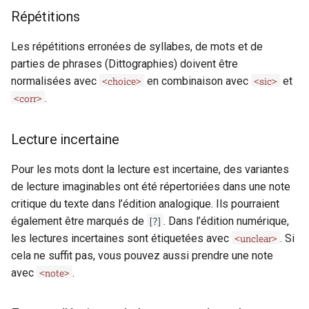
del
Répétitions
delSpan
Les répétitions erronées de syllabes, de mots et de
parties de phrases (Dittographies) doivent être
dimensions
<choice>
<sic>
normalisées avec
en combinaison avec
et
<corr>
.
div
Lecture incertaine
docImprint
Pour les mots dont la lecture est incertaine, des variantes
editor
de lecture imaginables ont été répertoriées dans une note
critique du texte dans l’édition analogique. Ils pourraient
editorialDecl
[?]
également être marqués de
. Dans l’édition numérique,
<unclear>
les lectures incertaines sont étiquetées avec
. Si
encodingDesc
cela ne suffit pas, vous pouvez aussi prendre une note
<note>
avec
.
expan