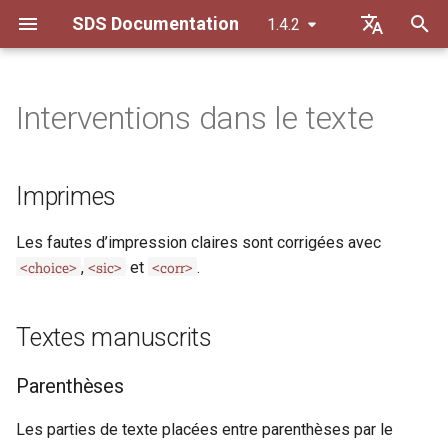
SDS Documentation
1.4.2
I
Default (de)
n
Français
Interventions dans le texte
Normalisation
Imprimes
Personnes
ab
i
t
Caractères spéciaux
Textes manuscrits
Organisations et familles
abbr
Imprimes
i
Majuscules et minuscule
Lieux et espaces
add
Parenthèses
Les fautes d’impression claires sont corrigées avec
a
<choice>
<sic>
<corr>
,
et
.
Ensemble et séparé
Mots clés
additional
Lacunes
l
i
Nombres et chiffres
Lemme (Glossaire)
addSpan
Parties du texte omises
Textes manuscrits
s
Ponctuation
adminInfo
Répétitions
Parenthèses
a
t
altIdentifier
Les parties de texte placées entre parenthèses par le
Lecture incertaine