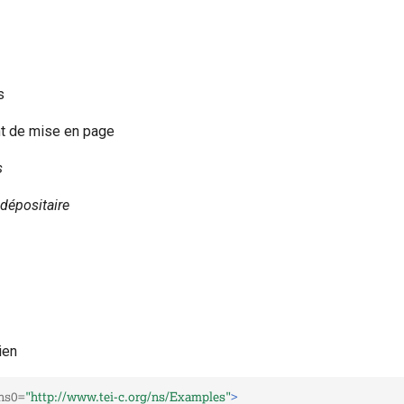
s
t de mise en page
s
dépositaire
ien
ns0=
"http://www.tei-c.org/ns/Examples"
>