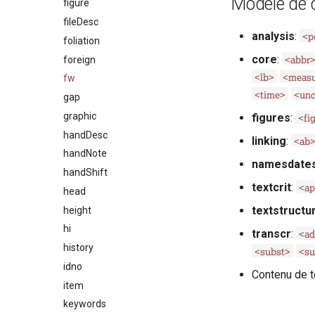
Modèle de 
figure
fileDesc
<p
analysis
:
foliation
<abbr
core
:
foreign
<lb>
<measu
fw
<time>
<unc
gap
graphic
<fi
figures
:
handDesc
<ab
linking
:
handNote
namesdate
handShift
<a
textcrit
:
head
textstructu
height
hi
<a
transcr
:
history
<subst>
<su
idno
Contenu de t
item
keywords