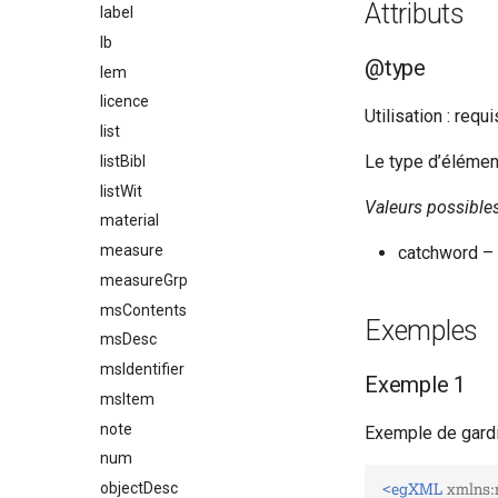
Attributs
label
lb
@type
lem
licence
Utilisation : requi
list
Le type d’élémen
listBibl
listWit
Valeurs possible
material
measure
catchword –
measureGrp
msContents
Exemples
msDesc
msIdentifier
Exemple 1
msItem
note
Exemple de gard
num
<egXML
xmlns:
objectDesc