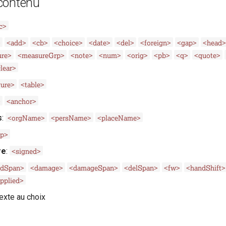
contenu
c>
>
<add>
<cb>
<choice>
<date>
<del>
<foreign>
<gap>
<head>
re>
<measureGrp>
<note>
<num>
<orig>
<pb>
<q>
<quote>
lear>
gure>
<table>
>
<anchor>
<orgName>
<persName>
<placeName>
s
:
pp>
<signed>
re
:
ddSpan>
<damage>
<damageSpan>
<delSpan>
<fw>
<handShift>
pplied>
exte au choix