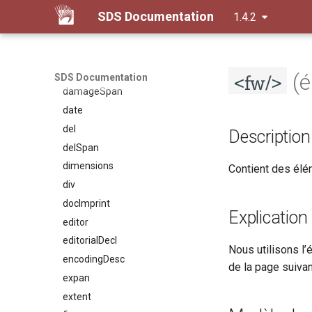
SDS Documentation
1.4.2
corr
custEvent
custodialHist
<fw/>
damage
(é
SDS Documentation
damageSpan
date
del
Description
delSpan
dimensions
Contient des élé
div
docImprint
Explication
editor
editorialDecl
Nous utilisons l
encodingDesc
de la page suivant
expan
extent