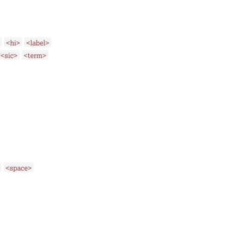
<hi>
<label>
<sic>
<term>
<space>