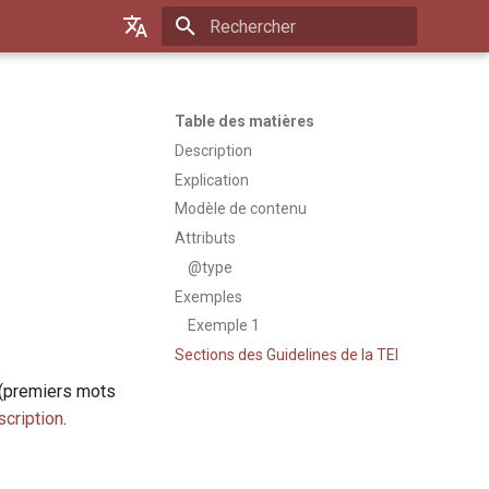
Initialisation de la recherche
Default (de)
Français
Table des matières
Description
Explication
Modèle de contenu
Attributs
@type
Exemples
Exemple 1
Sections des Guidelines de la TEI
 (premiers mots
scription
.