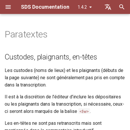
SDS Documentation
1.4.2
I
Default (de)
n
Français
Paratextes
Normalisation
Custodes, plaignants, en-
Personnes
ab
i
têtes
t
Caractères spéciaux
Organisations et familles
abbr
Custodes, plaignants, en-têtes
Notes marginales
i
Majuscules et minuscule
Lieux et espaces
add
Les custodes (noms de lieux) et les plaignants (débuts de
a
la page suivante) ne sont généralement pas pris en compte
Ensemble et séparé
Mots clés
additional
l
dans la transcription.
i
Nombres et chiffres
Lemme (Glossaire)
addSpan
Il est à la discrétion de l’éditeur d’inclure les dépositaires
s
ou les plaignants dans la transcription, si nécessaire, ceux-
Ponctuation
adminInfo
<fw>
ci seront alors marqués de la balise
.
a
Les en-têtes ne sont pas retranscrits mais sont
t
altIdentifier