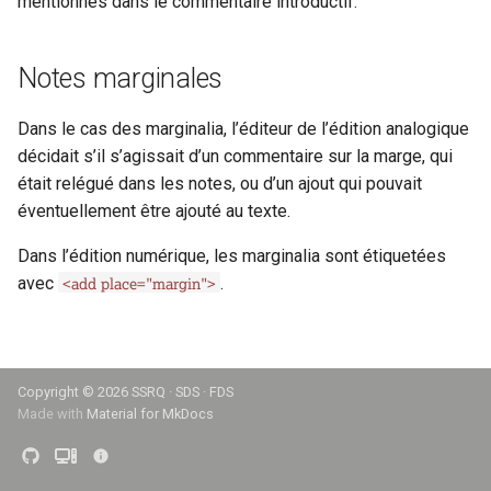
mentionnés dans le commentaire introductif.
i
anchor
o
Notes marginales
app
n
Dans le cas des marginalia, l’éditeur de l’édition analogique
d
author
décidait s’il s’agissait d’un commentaire sur la marge, qui
e
était relégué dans les notes, ou d’un ajout qui pouvait
availability
éventuellement être ajouté au texte.
l
back
a
Dans l’édition numérique, les marginalia sont étiquetées
<add place="margin">
avec
.
r
bibl
e
bindingDesc
c
Copyright ©
2026 SSRQ · SDS · FDS
body
h
Made with
Material for MkDocs
e
cb
r