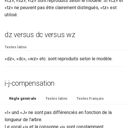
«cz», «sz», «tz» sont reproduits selon le modèle. Si «cz» et
i
«tz» ne peuvent pas être clairement distingués, «tz» est
uu-w-compensation
Scribes et mains
anchor
o
utilisé.
y
app
n
dz versus dc versus wz
d
Doublage des consonnes
author
e
Textes latins
availability
l
«dz», «dc», «wz» etc. sont reproduits selon le modèle.
back
a
r
bibl
i-j-compensation
e
bindingDesc
c
Règle générale
Textes latins
Textes français
body
h
«I» und «J» ne sont pas différenciés en fonction de la
e
longueur de l’arbre.
cb
Le vocal «i» et la consonne «j» sont constamment
r