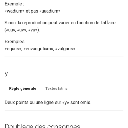
Exemple :
«wadium» et pas «uuadium»
lb
Sinon, la reproduction peut varier en fonction de l’affaire
lem
(«uu», «uv», «vu»).
licence
Exemples :
«equus», «euvangelium», «vulgaris»
list
listBibl
y
listWit
Règle générale
Textes latins
material
Deux points ou une ligne sur «y» sont omis.
measure
measureGrp
Doublage des consonnes