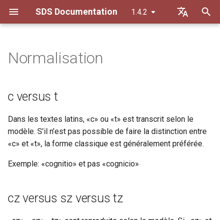
SDS Documentation
1.4.2
I
Default (de)
n
Français
Normalisation
c versus t
Interventions dans le texte
Personnes
ab
i
t
cz versus sz versus tz
Abréviations
Organisations et familles
abbr
c versus t
i
dz versus dc versus wz
Variantes de texte
Lieux et espaces
add
Dans les textes latins, «c» ou «t» est transcrit selon le
a
modèle. S’il n’est pas possible de faire la distinction entre
i-j-compensation
Paratextes
Mots clés
additional
l
«c» et «t», la forme classique est généralement préférée.
i
n versus m
Points forts
Lemme (Glossaire)
addSpan
Exemple: «cognitio» et pas «cognicio»
s
s-formes
Structure de texte
adminInfo
a
cz versus sz versus tz
t
u-v-compensation
Notes
altIdentifier