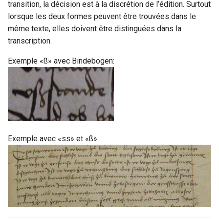
transition, la décision est à la discrétion de l’édition. Surtout
extent
lorsque les deux formes peuvent être trouvées dans le
figure
même texte, elles doivent être distinguées dans la
transcription.
fileDesc
Exemple «ß» avec Bindebogen:
foliation
foreign
fw
Exemple avec «ss» et «ß»:
gap
graphic
handDesc