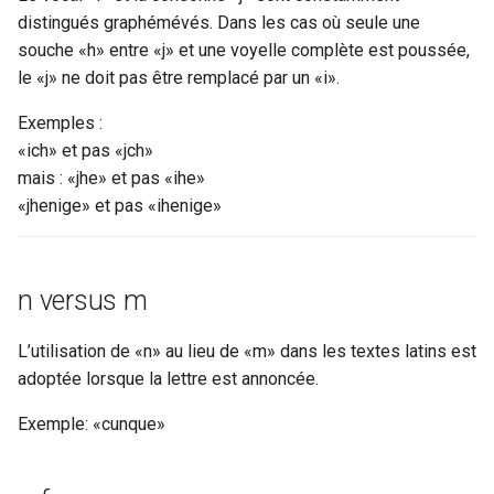
distingués graphémévés. Dans les cas où seule une
cell
c
souche «h» entre «j» et une voyelle complète est poussée,
le «j» ne doit pas être remplacé par un «i».
h
choice
e
Exemples :
condition
«ich» et pas «jch»
mais : «jhe» et pas «ihe»
corr
«jhenige» et pas «ihenige»
custEvent
n versus m
custodialHist
damage
L’utilisation de «n» au lieu de «m» dans les textes latins est
adoptée lorsque la lettre est annoncée.
damageSpan
Exemple: «cunque»
date