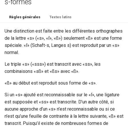
s-formes
del
Règles générales
Textes latins
delSpan
Une distinction est faite entre les différentes orthographes
dimensions
de la lettre «s» («s», «ſ», «ß») seulement «ß» est une forme
spéciale. «ſ» (Schaft-s, Langes s) est reproduit par un «s»
div
normal.
docImprint
Le triple «s» («sss») est transcrit avec «ss», les
combinaisons «sß» et «ßs» avec «ß».
editor
«ß» au début est reproduit sous forme de «s».
editorialDecl
Si un «s» ajouté est reconnaissable sur le «ſ», une ligature
est supposée et «ss» est transcrite. D’un autre côté, si
encodingDesc
aucune approche d’un «s» n’est reconnaissable ou si ce
n’est qu’une feuille de contrainte à la lettre suivante, «ß» est
expan
transcrit. Puisqu’il existe de nombreuses formes de