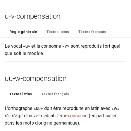
handNote
u-v-compensation
handShift
head
Règle générale
Textes latins
Textes français
height
Le vocal «u» et la consonne «v» sont reproduits fort quel
que soit le modèle.
hi
history
uu-w-compensation
idno
Textes latins
Textes français
item
L’orthographe «uu» doit être reproduite en latin avec «w»
keywords
s’il s’agit d’un vélo labial
Demi-consonne
(en particulier
dans les mots d’origine germanique).
label