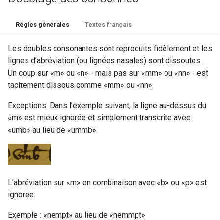
msContents
Règles générales
Textes français
msDesc
Les doubles consonantes sont reproduits fidèlement et les
lignes d’abréviation (ou lignées nasales) sont dissoutes.
msIdentifier
Un coup sur «m» ou «n» - mais pas sur «mm» ou «nn» - est
tacitement dissous comme «mm» ou «nn».
msItem
Exceptions: Dans l’exemple suivant, la ligne au-dessus du
note
«m» est mieux ignorée et simplement transcrite avec
«umb» au lieu de «ummb».
num
objectDesc
L’abréviation sur «m» en combinaison avec «b» ou «p» est
orgName
ignorée.
orig
Exemple : «nempt» au lieu de «nemmpt»