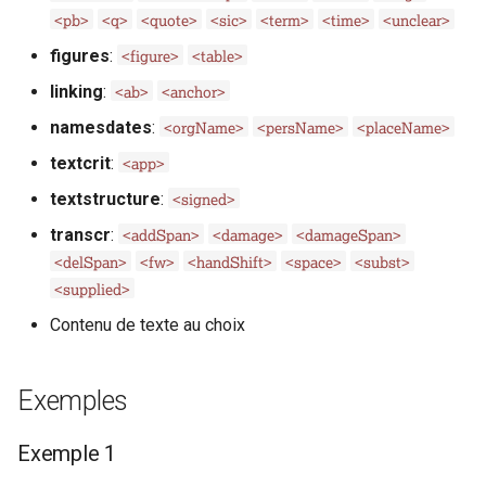
i
<pb>
<q>
<quote>
<sic>
<term>
<time>
<unclear>
<figure>
<table>
o
figures
:
<ab>
<anchor>
linking
:
n
<orgName>
<persName>
<placeName>
namesdates
:
d
<app>
textcrit
:
e
<signed>
textstructure
:
l
<addSpan>
<damage>
<damageSpan>
transcr
:
a
<delSpan>
<fw>
<handShift>
<space>
<subst>
<supplied>
r
Contenu de texte au choix
e
c
Exemples
h
e
Exemple 1
r