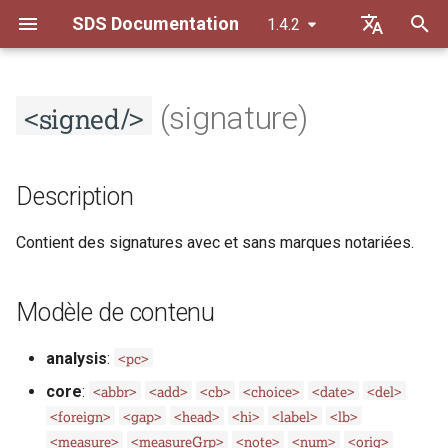
SDS Documentation
1.4.2
I
Default (de)
n
<signed/>
Français
(signature)
Principes de transcription
Description
Description
Principes généraux
i
t
Principes de datation
Modèle de contenu
Modèle de contenu
Orthographe
Description
i
Règles de séparation
Exemples
Exemples
Constitution du texte
Contient des signatures avec et sans marques notariées.
a
Liste des abréviations
Exemple 1
Exemple 1
Balisage du contenu
l
Modèle de contenu
i
Sections des Guidelines de la
Sections des Guidelines de la
s
TEI
TEI
<pc>
analysis
:
<abbr>
<add>
<cb>
<choice>
<date>
<del>
a
core
:
<foreign>
<gap>
<head>
<hi>
<label>
<lb>
t
<measure>
<measureGrp>
<note>
<num>
<orig>