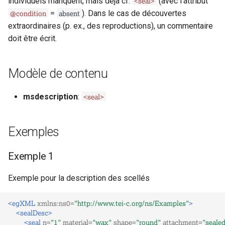
<seal>
individuels manquent, mais déjà cf.
(avec l’attribut
i
@condition
absent
=
). Dans le cas de découvertes
o
extraordinaires (p. ex., des reproductions), un commentaire
doit être écrit.
n
d
Modèle de contenu
e
<seal>
msdescription
:
l
a
Exemples
r
e
Exemple 1
c
Exemple pour la description des scellés
h
<egXML
xmlns:ns0=
"http://www.tei-c.org/ns/Examples"
>
e
<sealDesc>
<seal
n=
"1"
material=
"wax"
shape=
"round"
attachment=
"seale
r