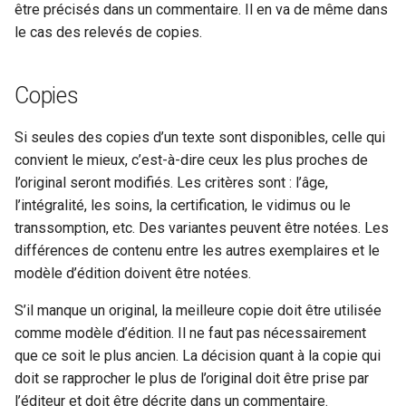
être précisés dans un commentaire. Il en va de même dans
i
anchor
le cas des relevés de copies.
o
app
n
Copies
d
author
Si seules des copies d’un texte sont disponibles, celle qui
e
convient le mieux, c’est-à-dire ceux les plus proches de
availability
l
l’original seront modifiés. Les critères sont : l’âge,
back
l’intégralité, les soins, la certification, le vidimus ou le
a
transsomption, etc. Des variantes peuvent être notées. Les
r
bibl
différences de contenu entre les autres exemplaires et le
modèle d’édition doivent être notées.
e
bindingDesc
c
S’il manque un original, la meilleure copie doit être utilisée
comme modèle d’édition. Il ne faut pas nécessairement
body
h
que ce soit le plus ancien. La décision quant à la copie qui
e
doit se rapprocher le plus de l’original doit être prise par
cb
l’éditeur et doit être décrite dans un commentaire.
r