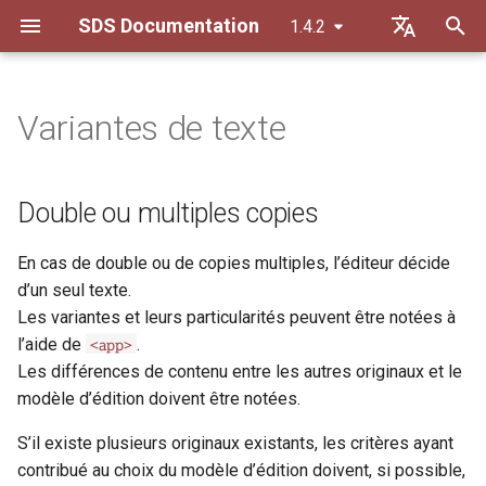
SDS Documentation
1.4.2
I
Default (de)
n
Français
Variantes de texte
Normalisation
Double ou multiples copies
Personnes
ab
i
t
Caractères spéciaux
Copies
Organisations et familles
abbr
Double ou multiples copies
i
Majuscules et minuscule
Lieux et espaces
add
En cas de double ou de copies multiples, l’éditeur décide
a
d’un seul texte.
Ensemble et séparé
Mots clés
additional
l
Les variantes et leurs particularités peuvent être notées à
<app>
l’aide de
.
i
Nombres et chiffres
Lemme (Glossaire)
addSpan
Les différences de contenu entre les autres originaux et le
s
modèle d’édition doivent être notées.
Ponctuation
adminInfo
a
S’il existe plusieurs originaux existants, les critères ayant
t
altIdentifier
contribué au choix du modèle d’édition doivent, si possible,