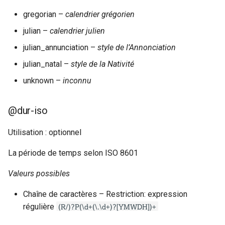
Exemple 12
Exemple 12
gregorian –
calendrier grégorien
julian –
calendrier julien
Exemple 13
Exemple 13
julian_annunciation –
style de l’Annonciation
Exemple 14
Exemple 14
julian_natal –
style de la Nativité
unknown –
inconnu
Sections des Guidelines de la
Sections des Guidelines de la
TEI
TEI
@dur-iso
Utilisation : optionnel
La période de temps selon ISO 8601
Valeurs possibles
Chaîne de caractères – Restriction: expression
(R/)?P(\d+(\.\d+)?[YMWDH])+
régulière