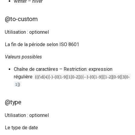
winter –
hiver
@to-custom
Utilisation : optionnel
La fin de la période selon ISO 8601
Valeurs possibles
Chaîne de caractères – Restriction: expression
(((\d{4}|-)-(0[1-9]|1[0-2]))|--)-(0[1-9]|[1-2][0-9]|3[0-
régulière
1])
@type
Utilisation : optionnel
Le type de date