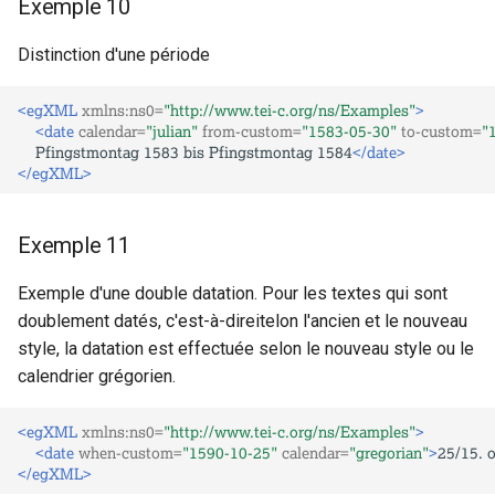
Exemple 10
Distinction d'une période
<egXML
xmlns:ns0=
"http://www.tei-c.org/ns/Examples"
>
<date
calendar=
"julian"
from-custom=
"1583-05-30"
to-custom=
"
Pfingstmontag
1583
bis
Pfingstmontag
1584
</date>
</egXML>
Exemple 11
Exemple d'une double datation. Pour les textes qui sont
doublement datés, c'est-à-direitelon l'ancien et le nouveau
style, la datation est effectuée selon le nouveau style ou le
calendrier grégorien.
<egXML
xmlns:ns0=
"http://www.tei-c.org/ns/Examples"
>
<date
when-custom=
"1590-10-25"
calendar=
"gregorian"
>
25/15.
o
</egXML>