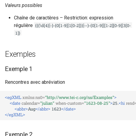
Valeurs possibles
Chaîne de caractères – Restriction: expression
(((\d{4}|-)-(0[1-9]|1[0-2]))|--)-(0[1-9]|[1-2][0-9]|3[0-
régulière
1])
Exemples
Exemple 1
Rencontres avec abréviation
<egXML
xmlns:ns0=
"http://www.tei-c.org/ns/Examples"
>
<date
calendar=
"julian"
when-custom=
"1623-08-25"
>
25.
<hi
rend
<abbr>
Aug
</abbr>
1623
</date>
</egXML>
Exemple 2