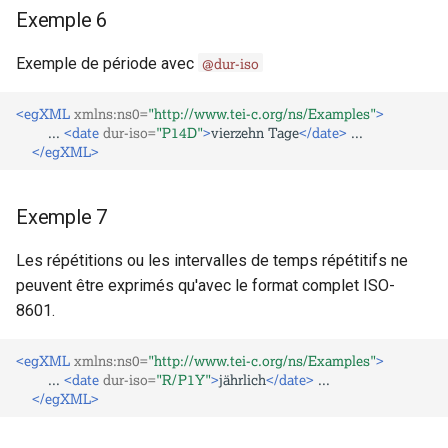
Exemple 6
@dur-iso
Exemple de période avec
<egXML
xmlns:ns0=
"http://www.tei-c.org/ns/Examples"
>
...
<date
dur-iso=
"P14D"
>
vierzehn
Tage
</date>
</egXML>
Exemple 7
Les répétitions ou les intervalles de temps répétitifs ne
peuvent être exprimés qu'avec le format complet ISO-
8601.
<egXML
xmlns:ns0=
"http://www.tei-c.org/ns/Examples"
>
...
<date
dur-iso=
"R/P1Y"
>
jährlich
</date>
</egXML>