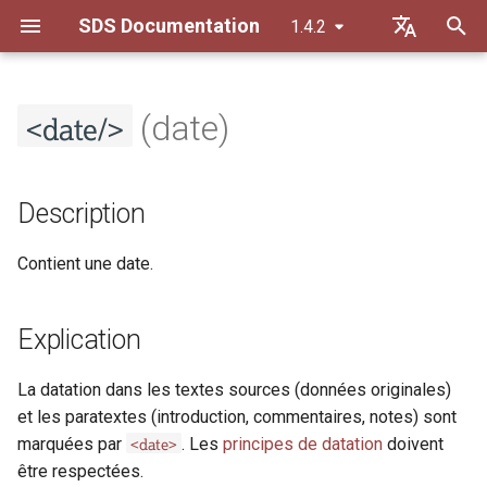
SDS Documentation
1.4.2
I
Default (de)
n
<date/>
Français
(date)
Principes de transcription
Description
Description
Principes généraux
i
t
Principes de datation
Explication
Explication
Orthographe
Description
i
Règles de séparation
Modèle de contenu
Modèle de contenu
Constitution du texte
Contient une date.
a
Liste des abréviations
Attributs
Attributs
Balisage du contenu
l
Explication
i
@calendar
@calendar
s
La datation dans les textes sources (données originales)
@dur-iso
@dur-iso
et les paratextes (introduction, commentaires, notes) sont
a
<date>
marquées par
. Les
principes de datation
doivent
t
@from-custom
@from-custom
être respectées.