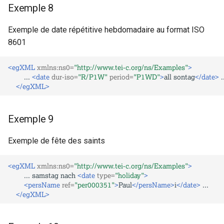
Exemple 8
Exemple de date répétitive hebdomadaire au format ISO
8601
<egXML
xmlns:ns0=
"http://www.tei-c.org/ns/Examples"
>
...
<date
dur-iso=
"R/P1W"
period=
"P1WD"
>
all
sontag
</date>
</egXML>
Exemple 9
Exemple de fête des saints
<egXML
xmlns:ns0=
"http://www.tei-c.org/ns/Examples"
>
...
samstag
nach
<date
type=
"holiday"
>
<persName
ref=
"per000351"
>
Paul
</persName>
i
</date>
</egXML>