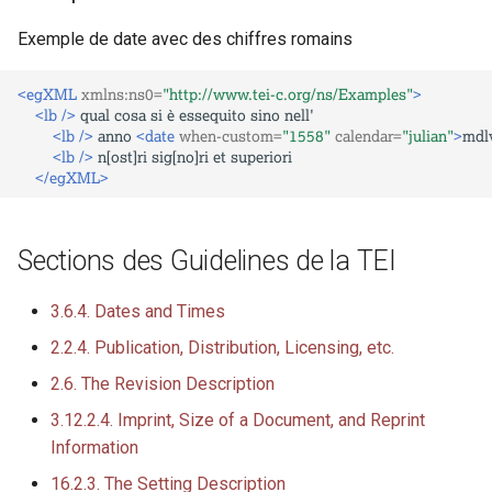
Exemple de date avec des chiffres romains
<egXML
xmlns:ns0=
"http://www.tei-c.org/ns/Examples"
>
<lb
/>
qual
cosa
si
è
essequito
sino
<lb
/>
anno
<date
when-custom=
"1558"
calendar=
"julian"
>
mdlv
<lb
/>
n[ost]ri
sig[no]ri
et
</egXML>
Sections des Guidelines de la TEI
3.6.4. Dates and Times
2.2.4. Publication, Distribution, Licensing, etc.
2.6. The Revision Description
3.12.2.4. Imprint, Size of a Document, and Reprint
Information
16.2.3. The Setting Description