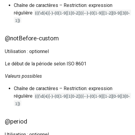
Chaîne de caractères – Restriction: expression
(((\d{4}|-)-(0[1-9]|1[0-2]))|--)-(0[1-9]|[1-2][0-9]|3[0-
régulière
1])
@notBefore-custom
Utilisation : optionnel
Le début de la période selon ISO 8601
Valeurs possibles
Chaîne de caractères – Restriction: expression
(((\d{4}|-)-(0[1-9]|1[0-2]))|--)-(0[1-9]|[1-2][0-9]|3[0-
régulière
1])
@period
Utilisation : optionnel