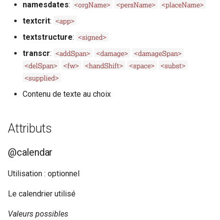
<orgName>
<persName>
<placeName>
namesdates
:
Exemple 3
Exemple 3
c
<app>
textcrit
:
h
Exemple 4
Exemple 4
<signed>
textstructure
:
e
<addSpan>
<damage>
<damageSpan>
transcr
:
Exemple 5
Exemple 5
<delSpan>
<fw>
<handShift>
<space>
<subst>
<supplied>
Exemple 6
Exemple 6
Contenu de texte au choix
Exemple 7
Exemple 7
Attributs
Exemple 8
Exemple 8
@calendar
Exemple 9
Exemple 9
Utilisation : optionnel
Exemple 10
Exemple 10
Le calendrier utilisé
Exemple 11
Exemple 11
Valeurs possibles