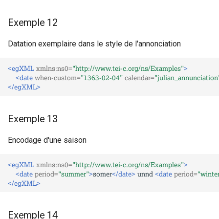
Exemple 12
Datation exemplaire dans le style de l'annonciation
<egXML
xmlns:ns0=
"http://www.tei-c.org/ns/Examples"
>
<date
when-custom=
"1363-02-04"
calendar=
"julian_annunciation
</egXML>
Exemple 13
Encodage d'une saison
<egXML
xmlns:ns0=
"http://www.tei-c.org/ns/Examples"
>
<date
period=
"summer"
>
somer
</date>
unnd
<date
period=
"winte
</egXML>
Exemple 14