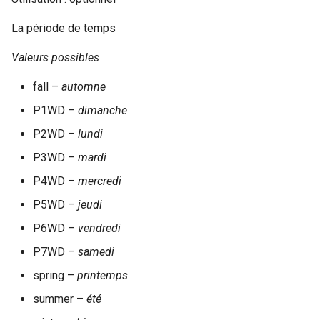
La période de temps
Valeurs possibles
fall –
automne
P1WD –
dimanche
P2WD –
lundi
P3WD –
mardi
P4WD –
mercredi
P5WD –
jeudi
P6WD –
vendredi
P7WD –
samedi
spring –
printemps
summer –
été