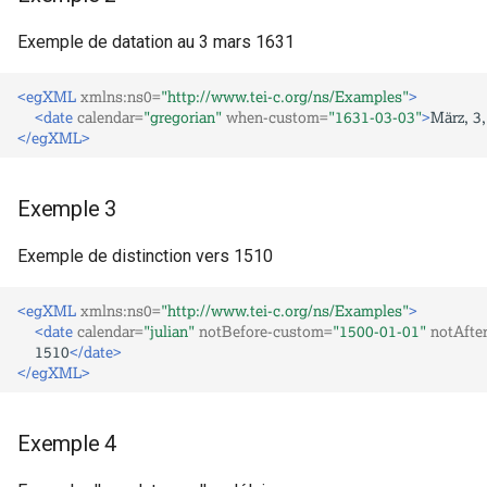
Exemple de datation au 3 mars 1631
<egXML
xmlns:ns0=
"http://www.tei-c.org/ns/Examples"
>
<date
calendar=
"gregorian"
when-custom=
"1631-03-03"
>
März,
3,
</egXML>
Exemple 3
Exemple de distinction vers 1510
<egXML
xmlns:ns0=
"http://www.tei-c.org/ns/Examples"
>
<date
calendar=
"julian"
notBefore-custom=
"1500-01-01"
notAfte
1510
</date>
</egXML>
Exemple 4