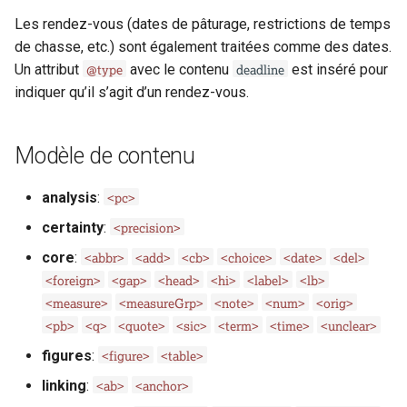
i
Les rendez-vous (dates de pâturage, restrictions de temps
@notAfter-custom
@notAfter-custom
o
de chasse, etc.) sont également traitées comme des dates.
@type
deadline
Un attribut
avec le contenu
est inséré pour
@notBefore-custom
@notBefore-custom
n
indiquer qu’il s’agit d’un rendez-vous.
d
@period
@period
e
Modèle de contenu
@to-custom
@to-custom
l
<pc>
analysis
:
@type
@type
a
<precision>
certainty
:
r
@when-custom
@when-custom
<abbr>
<add>
<cb>
<choice>
<date>
<del>
core
:
e
<foreign>
<gap>
<head>
<hi>
<label>
<lb>
Exemples
Exemples
<measure>
<measureGrp>
<note>
<num>
<orig>
c
<pb>
<q>
<quote>
<sic>
<term>
<time>
<unclear>
Exemple 1
Exemple 1
h
<figure>
<table>
figures
:
e
Exemple 2
Exemple 2
<ab>
<anchor>
linking
:
r