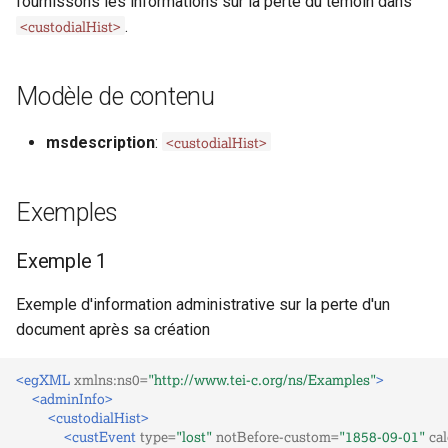
fournissons les informations sur la perte du témoin dans
i
<custodialHist>
.
o
n
Modèle de contenu
d
<custodialHist>
msdescription
:
e
l
Exemples
a
Exemple 1
r
e
Exemple d'information administrative sur la perte d'un
document après sa création
c
h
<egXML
xmlns:ns0=
"http://www.tei-c.org/ns/Examples"
>
<adminInfo>
e
<custodialHist>
<custEvent
type=
"lost"
notBefore-custom=
"1858-09-01"
ca
r