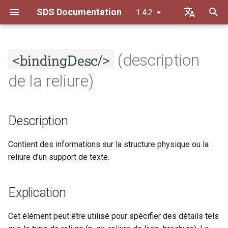
SDS Documentation
1.4.2
I
Default (de)
n
<bindingDesc/>
Français
(description
Principes de transcription
Description
Description
Principes généraux
i
de la reliure)
t
Principes de datation
Explication
Explication
Orthographe
i
Description
Règles de séparation
Modèle de contenu
Modèle de contenu
Constitution du texte
a
Liste des abréviations
Exemples
Exemples
Balisage du contenu
l
Contient des informations sur la structure physique ou la
reliure d’un support de texte.
i
Exemple 1
Exemple 1
s
Explication
Sections des Guidelines de la
Sections des Guidelines de la
a
TEI
TEI
Cet élément peut être utilisé pour spécifier des détails tels
t