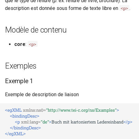
que le type de reliure (p. ex. reliure de livre, brochure). La
i
<p>
description est donnée sous forme de texte libre en
.
o
n
Modèle de contenu
d
<p>
core
:
e
l
Exemples
a
Exemple 1
r
e
Exemple de description de liaison
c
<egXML
xmlns:ns0=
"http://www.tei-c.org/ns/Examples"
>
<bindingDesc>
h
<p
xml:lang=
"de"
>
Buch
mit
kartoniertem
Ledereinband
</p>
</bindingDesc>
e
</egXML>
r