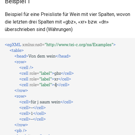
Beispiel 1
Beispiel für eine Preisliste für Wein mit vier Spalten, wovon
die letzten drei Spalten mit «gbz», «xr» bzw. «dn»
überschrieben sind (Währungen)
<egXML
xmlns:ns0=
"http://www.tei-c.org/ns/Examples"
>
<table>
<head>
Von
dem
wein
</head>
<row>
<cell
/>
<cell
role=
"label"
>
gbz
</cell>
<cell
role=
"label"
>
xr
</cell>
<cell
role=
"label"
>
₰
</cell>
</row>
<row>
<cell>
für
j
saum
wein
</cell>
<cell>
–
</cell>
<cell>
1
</cell>
<cell>
–
</cell>
</row>
<pb
/>