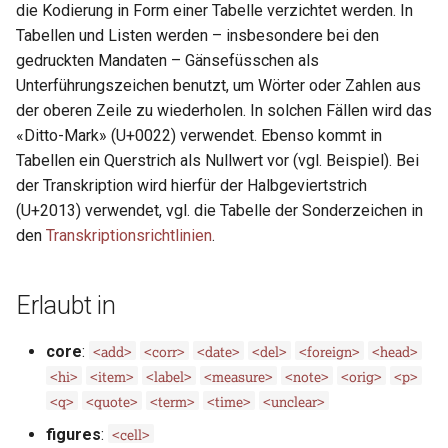
der TEI
die Kodierung in Form einer Tabelle verzichtet werden. In
i
Tabellen und Listen werden – insbesondere bei den
t
gedruckten Mandaten – Gänsefüsschen als
Unterführungszeichen benutzt, um Wörter oder Zahlen aus
i
der oberen Zeile zu wiederholen. In solchen Fällen wird das
a
«Ditto-Mark» (U+0022) verwendet. Ebenso kommt in
l
Tabellen ein Querstrich als Nullwert vor (vgl. Beispiel). Bei
der Transkription wird hierfür der Halbgeviertstrich
i
(U+2013) verwendet, vgl. die Tabelle der Sonderzeichen in
s
den
Transkriptionsrichtlinien
.
i
Erlaubt in
e
r
<add>
<corr>
<date>
<del>
<foreign>
<head>
core
:
t
<hi>
<item>
<label>
<measure>
<note>
<orig>
<p>
<q>
<quote>
<term>
<time>
<unclear>
<cell>
figures
: