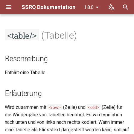
SSRQ Dokumentation
1.8.0
S
Default (de)
u
<table/>
Français
(Tabelle)
Transkriptionsrichtlinien
Beschreibung
Allgemeine Grundsätze
c
h
Datierungsrichtlinien
Erläuterung
Orthographie
Beschreibung
e
Erschliessungsrichtlinien
Erlaubt in
Textkonstitution
Enthält eine Tabelle.
w
Trennregeln
Inhaltsmodell
Inhaltliche Auszeichnung
i
Erläuterung
r
Liste von Abkürzungen
Beispiele
d
<row>
<cell>
Wird zusammen mit
(Zeile) und
(Zelle) für
Beispiel 1
die Wiedergabe von Tabellen benötigt. Es wird von oben
i
nach unten und von links nach rechts kodiert. Wann immer
n
Abschnitte in den Guidelines
eine Tabelle als Fliesstext dargestellt werden kann, soll auf