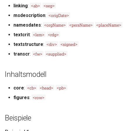
<ab>
<seg>
linking
:
<origDate>
msdescription
:
<orgName>
<persName>
<placeName>
namesdates
:
<lem>
<rdg>
textcrit
:
<div>
<signed>
textstructure
:
<fw>
<supplied>
transcr
:
Inhaltsmodell
<cb>
<head>
<pb>
core
:
<row>
figures
:
Beispiele