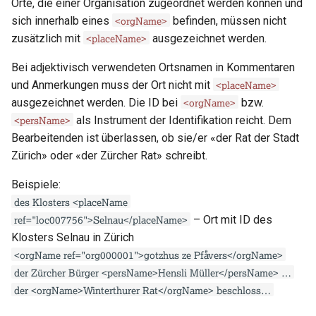
Orte, die einer Organisation zugeordnet werden können und
cell
<orgName>
sich innerhalb eines
befinden, müssen nicht
<placeName>
zusätzlich mit
ausgezeichnet werden.
choice
Bei adjektivisch verwendeten Ortsnamen in Kommentaren
<placeName>
und Anmerkungen muss der Ort nicht mit
condition
<orgName>
ausgezeichnet werden. Die ID bei
bzw.
<persName>
corr
als Instrument der Identifikation reicht. Dem
Bearbeitenden ist überlassen, ob sie/er «der Rat der Stadt
custEvent
Zürich» oder «der Zürcher Rat» schreibt.
Beispiele:
custodialHist
des Klosters <placeName
ref="loc007756">Selnau</placeName>
– Ort mit ID des
damage
Klosters Selnau in Zürich
<orgName ref="org000001">gotzhus ze Pfaͤvers</orgName>
damageSpan
der Zürcher Bürger <persName>Hensli Müller</persName> …
der <orgName>Winterthurer Rat</orgName> beschloss…
date