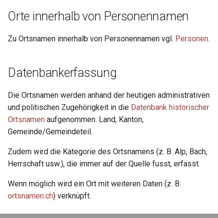
del
Orte innerhalb von Personennamen
delSpan
Zu Ortsnamen innerhalb von Personennamen vgl.
Personen
.
dimensions
Datenbankerfassung
div
Die Ortsnamen werden anhand der heutigen administrativen
docImprint
und politischen Zugehörigkeit in die
Datenbank historischer
Ortsnamen
aufgenommen: Land, Kanton,
editor
Gemeinde/Gemeindeteil.
editorialDecl
Zudem wird die Kategorie des Ortsnamens (z. B. Alp, Bach,
Herrschaft usw.), die immer auf der Quelle fusst, erfasst.
encodingDesc
Wenn möglich wird ein Ort mit weiteren Daten (z. B.
ortsnamen.ch
) verknüpft.
expan