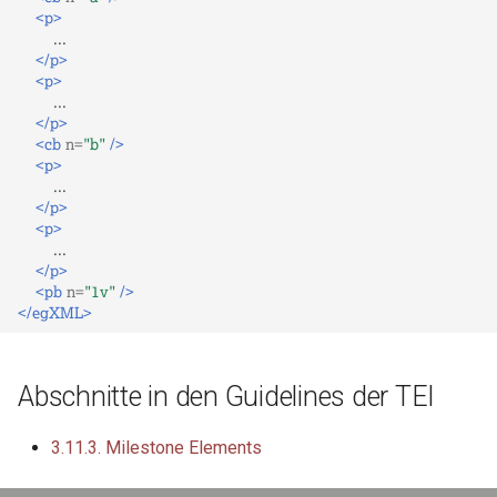
<p>
</p>
<p>
</p>
<cb
n=
"b"
/>
<p>
</p>
<p>
</p>
<pb
n=
"1v"
/>
</egXML>
Abschnitte in den Guidelines der TEI
3.11.3. Milestone Elements