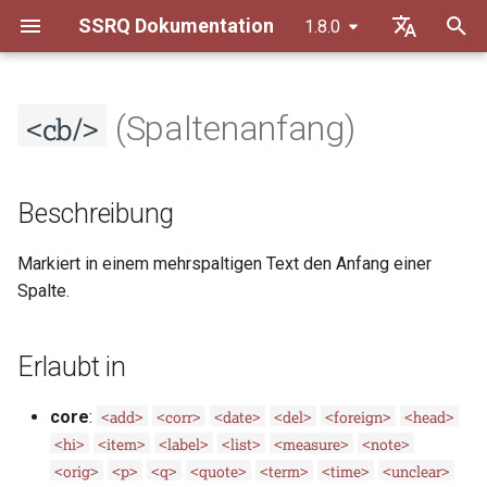
SSRQ Dokumentation
1.8.0
S
Default (de)
u
<cb/>
Français
(Spaltenanfang)
Transkriptionsrichtlinien
Beschreibung
Allgemeine Grundsätze
c
h
Datierungsrichtlinien
Erlaubt in
Orthographie
Beschreibung
e
Erschliessungsrichtlinien
Inhaltsmodell
Textkonstitution
Markiert in einem mehrspaltigen Text den Anfang einer
w
Spalte.
Trennregeln
Attribute
Inhaltliche Auszeichnung
i
r
Liste von Abkürzungen
@n
Erlaubt in
d
Beispiele
<add>
<corr>
<date>
<del>
<foreign>
<head>
core
:
i
<hi>
<item>
<label>
<list>
<measure>
<note>
n
Beispiel 1
<orig>
<p>
<q>
<quote>
<term>
<time>
<unclear>