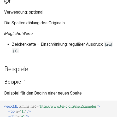
@n
Verwendung: optional
Die Spaltenzählung des Originals
Mögliche Werte
[a-z]
Zeichenkette – Einschränkung: regulärer Ausdruck
{1}
Beispiele
Beispiel 1
Beispiel für den Beginn einer neuen Spalte
<egXML
xmlns:ns0=
"http://www.tei-c.org/ns/Examples"
>
<pb
n=
"1r"
/>
<cb
n=
"a"
/>