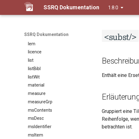
idno
SSRQ Dokumentation
1.8.0
item
keywords
label
<subst/>
SSRQ Dokumentation
lb
lem
licence
Beschreibu
list
listBibl
Enthält eine Erse
listWit
material
measure
Erläuterun
measureGrp
msContents
Gruppiert eine Ti
msDesc
Reihenfolge, wen
betrachten ist.
msIdentifier
msItem