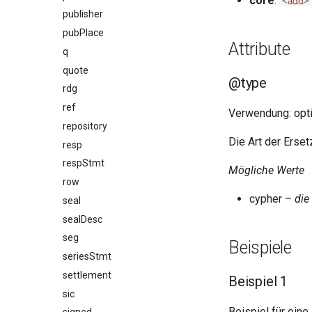
core
:
publisher
pubPlace
Attribute
q
quote
@type
rdg
ref
Verwendung: opti
repository
Die Art der Erse
resp
respStmt
Mögliche Werte
row
cypher –
die
seal
sealDesc
seg
Beispiele
seriesStmt
settlement
Beispiel 1
sic
Beispiel für eine