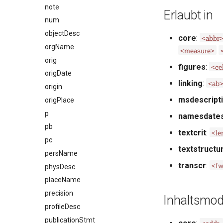
note
Erlaubt in
num
objectDesc
<abbr
core
:
orgName
<measure>
orig
<ce
figures
:
origDate
<ab
linking
:
origin
msdescript
origPlace
p
namesdate
pb
<l
textcrit
:
pc
textstructu
persName
<f
transcr
:
physDesc
placeName
precision
Inhaltsmod
profileDesc
publicationStmt
<add>