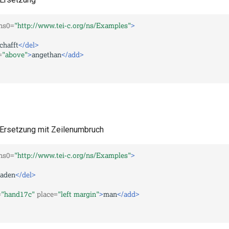
ns0=
"http://www.tei-c.org/ns/Examples"
>
chafft
</del>
=
"above"
>
angethan
</add>
e Ersetzung mit Zeilenumbruch
ns0=
"http://www.tei-c.org/ns/Examples"
>
aden
</del>
=
"hand17c"
place=
"left margin"
>
man
</add>