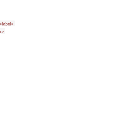
<label>
r>