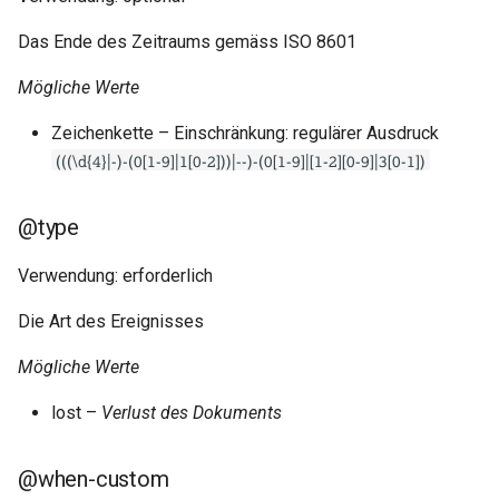
Das Ende des Zeitraums gemäss ISO 8601
Mögliche Werte
Zeichenkette – Einschränkung: regulärer Ausdruck
(((\d{4}|-)-(0[1-9]|1[0-2]))|--)-(0[1-9]|[1-2][0-9]|3[0-1])
@type
Verwendung: erforderlich
Die Art des Ereignisses
Mögliche Werte
lost –
Verlust des Dokuments
@when-custom