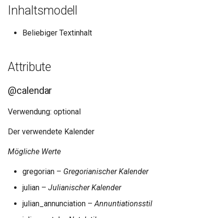
i
Inhaltsmodell
@notBefore-custom
t
Beliebiger Textinhalt
@to-custom
i
a
@type
Attribute
l
@when-custom
@calendar
i
Beispiele
Verwendung: optional
s
i
Der verwendete Kalender
Beispiel 1
e
Mögliche Werte
Abschnitte in den Guidelines
r
der TEI
gregorian –
Gregorianischer Kalender
t
julian –
Julianischer Kalender
julian_annunciation –
Annuntiationsstil