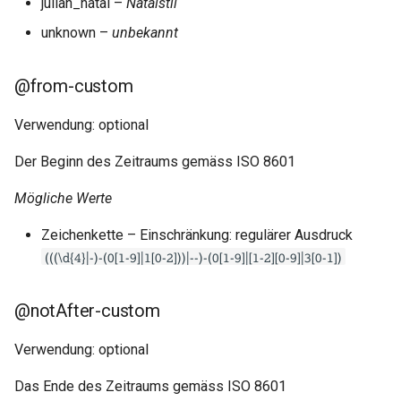
julian_natal –
Natalstil
unknown –
unbekannt
@from-custom
Verwendung: optional
Der Beginn des Zeitraums gemäss ISO 8601
Mögliche Werte
Zeichenkette – Einschränkung: regulärer Ausdruck
(((\d{4}|-)-(0[1-9]|1[0-2]))|--)-(0[1-9]|[1-2][0-9]|3[0-1])
@notAfter-custom
Verwendung: optional
Das Ende des Zeitraums gemäss ISO 8601