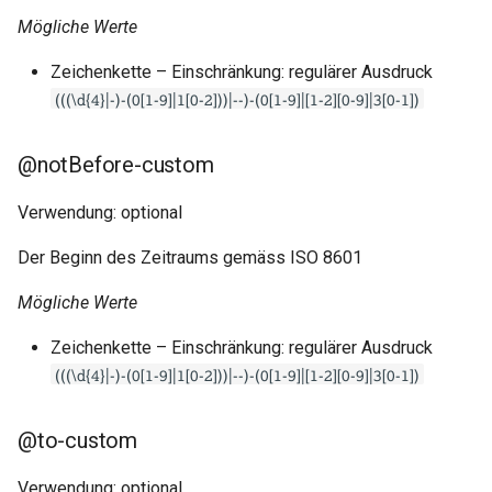
Mögliche Werte
Zeichenkette – Einschränkung: regulärer Ausdruck
(((\d{4}|-)-(0[1-9]|1[0-2]))|--)-(0[1-9]|[1-2][0-9]|3[0-1])
@notBefore-custom
Verwendung: optional
Der Beginn des Zeitraums gemäss ISO 8601
Mögliche Werte
Zeichenkette – Einschränkung: regulärer Ausdruck
(((\d{4}|-)-(0[1-9]|1[0-2]))|--)-(0[1-9]|[1-2][0-9]|3[0-1])
@to-custom
Verwendung: optional