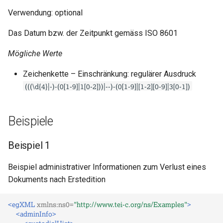
Verwendung: optional
Das Datum bzw. der Zeitpunkt gemäss ISO 8601
Mögliche Werte
Zeichenkette – Einschränkung: regulärer Ausdruck
(((\d{4}|-)-(0[1-9]|1[0-2]))|--)-(0[1-9]|[1-2][0-9]|3[0-1])
Beispiele
Beispiel 1
Beispiel administrativer Informationen zum Verlust eines
Dokuments nach Erstedition
<egXML
xmlns:ns0=
"http://www.tei-c.org/ns/Examples"
>
<adminInfo>
<custodialHist>