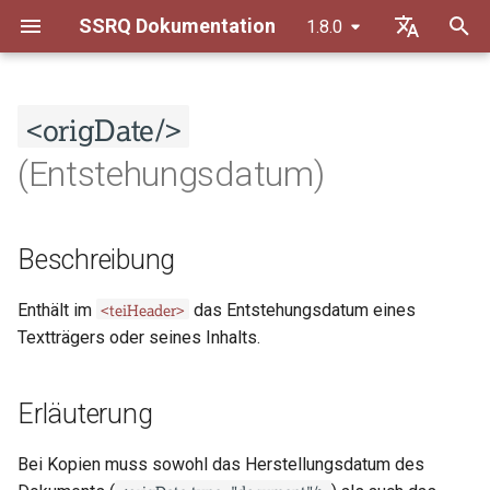
SSRQ Dokumentation
1.8.0
S
Default (de)
u
<origDate/>
Français
Transkriptionsrichtlinien
Beschreibung
Allgemeine Grundsätze
c
(Entstehungsdatum)
h
Datierungsrichtlinien
Erläuterung
Orthographie
e
Beschreibung
Erschliessungsrichtlinien
Erlaubt in
Textkonstitution
w
Trennregeln
Inhaltsmodell
<teiHeader>
Inhaltliche Auszeichnung
i
Enthält im
das Entstehungsdatum eines
Textträgers oder seines Inhalts.
r
Liste von Abkürzungen
Attribute
d
Erläuterung
@calendar
i
Bei Kopien muss sowohl das Herstellungsdatum des
n
@from-custom