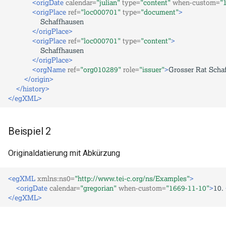
<origDate
calendar=
"julian"
type=
"content"
when-custom=
"
<origPlace
ref=
"loc000701"
type=
"document"
>
</origPlace>
<origPlace
ref=
"loc000701"
type=
"content"
>
</origPlace>
<orgName
ref=
"org010289"
role=
"issuer"
>
Grosser
Rat
Scha
</origin>
</history>
</egXML>
Beispiel 2
Originaldatierung mit Abkürzung
<egXML
xmlns:ns0=
"http://www.tei-c.org/ns/Examples"
>
<origDate
calendar=
"gregorian"
when-custom=
"1669-11-10"
>
10.
</egXML>