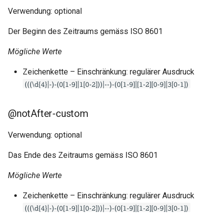
Verwendung: optional
Der Beginn des Zeitraums gemäss ISO 8601
Mögliche Werte
Zeichenkette – Einschränkung: regulärer Ausdruck
(((\d{4}|-)-(0[1-9]|1[0-2]))|--)-(0[1-9]|[1-2][0-9]|3[0-1])
@notAfter-custom
Verwendung: optional
Das Ende des Zeitraums gemäss ISO 8601
Mögliche Werte
Zeichenkette – Einschränkung: regulärer Ausdruck
(((\d{4}|-)-(0[1-9]|1[0-2]))|--)-(0[1-9]|[1-2][0-9]|3[0-1])