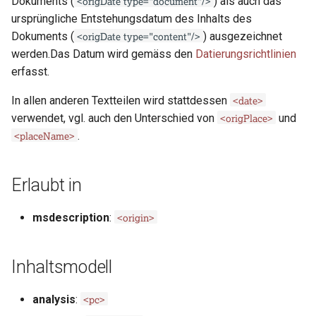
<origDate type="document"/>
Dokuments (
) als auch das
i
ursprüngliche Entstehungsdatum des Inhalts des
@notAfter-custom
<origDate type="content"/>
t
Dokuments (
) ausgezeichnet
werden.Das Datum wird gemäss den
Datierungsrichtlinien
@notBefore-custom
i
erfasst.
a
@to-custom
<date>
In allen anderen Textteilen wird stattdessen
l
<origPlace>
verwendet, vgl. auch den Unterschied von
und
@type
<placeName>
.
i
@when-custom
s
Erlaubt in
i
Beispiele
e
<origin>
msdescription
:
Beispiel 1
r
Inhaltsmodell
Beispiel 2
t
Beispiel 3
<pc>
analysis
: