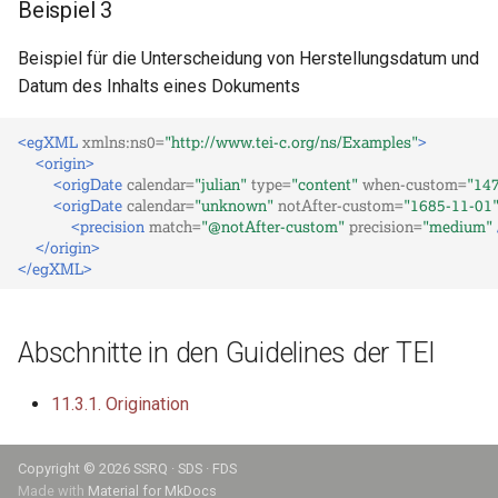
Beispiel 3
Beispiel für die Unterscheidung von Herstellungsdatum und
Datum des Inhalts eines Dokuments
<egXML
xmlns:ns0=
"http://www.tei-c.org/ns/Examples"
>
<origin>
<origDate
calendar=
"julian"
type=
"content"
when-custom=
"14
<origDate
calendar=
"unknown"
notAfter-custom=
"1685-11-01
<precision
match=
"@notAfter-custom"
precision=
"medium"
</origin>
</egXML>
Abschnitte in den Guidelines der TEI
11.3.1. Origination
Copyright ©
2026 SSRQ · SDS · FDS
Made with
Material for MkDocs