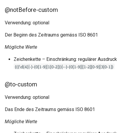
@notBefore-custom
Verwendung: optional
Der Beginn des Zeitraums gemäss ISO 8601
Mögliche Werte
Zeichenkette – Einschränkung: regulärer Ausdruck
(((\d{4}|-)-(0[1-9]|1[0-2]))|--)-(0[1-9]|[1-2][0-9]|3[0-1])
@to-custom
Verwendung: optional
Das Ende des Zeitraums gemäss ISO 8601
Mögliche Werte