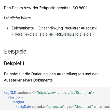
Das Datum bzw. der Zeitpunkt gemäss ISO 8601
Mögliche Werte
Zeichenkette – Einschränkung: regulärer Ausdruck
(((\d{4}|-)-(0[1-9]|1[0-2]))|--)-(0[1-9]|[1-2][0-9]|3[0-1])
Beispiele
Beispiel 1
Beispiel für die Datierung, den Ausstellungsort und den
Aussteller eines Dokuments
<egXML
xmlns:ns0=
"http://www.tei-c.org/ns/Examples"
>
<history>
<origin>
<origDate
calendar=
"gregorian"
type=
"document"
when-cus