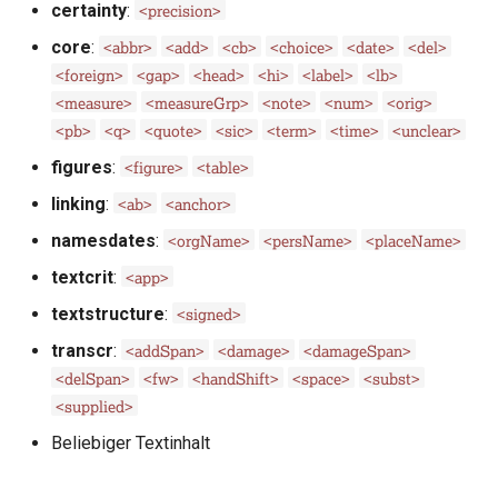
<precision>
certainty
:
Abschnitte in den Guidelines
<abbr>
<add>
<cb>
<choice>
<date>
<del>
core
:
der TEI
<foreign>
<gap>
<head>
<hi>
<label>
<lb>
<measure>
<measureGrp>
<note>
<num>
<orig>
<pb>
<q>
<quote>
<sic>
<term>
<time>
<unclear>
<figure>
<table>
figures
:
<ab>
<anchor>
linking
:
<orgName>
<persName>
<placeName>
namesdates
:
<app>
textcrit
:
<signed>
textstructure
:
<addSpan>
<damage>
<damageSpan>
transcr
:
<delSpan>
<fw>
<handShift>
<space>
<subst>
<supplied>
Beliebiger Textinhalt