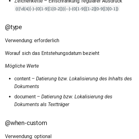
Zeichenkette – Einschränkung: regulärer Ausdruck
(((\d{4}|-)-(0[1-9]|1[0-2]))|--)-(0[1-9]|[1-2][0-9]|3[0-1])
@type
Verwendung: erforderlich
Worauf sich das Entstehungsdatum bezieht
Mögliche Werte
content –
Datierung bzw. Lokalisierung des Inhalts des
Dokuments
document –
Datierung bzw. Lokalisierung des
Dokuments als Textträger
@when-custom
Verwendung: optional