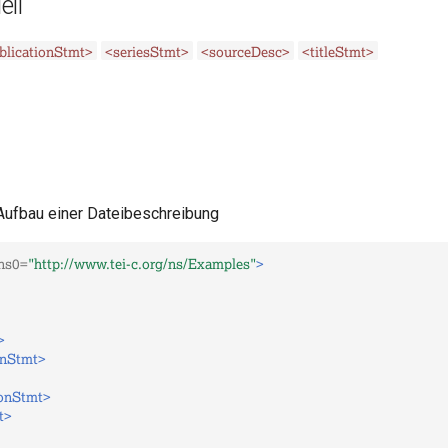
ell
blicationStmt>
<seriesStmt>
<sourceDesc>
<titleStmt>
 Aufbau einer Dateibeschreibung
ns0=
"http://www.tei-c.org/ns/Examples"
>
>
onStmt>
ionStmt>
t>