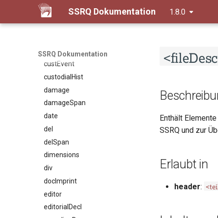
SSRQ Dokumentation
1.8.0
cell
choice
condition
<fileDesc
corr
SSRQ Dokumentation
custEvent
custodialHist
damage
Beschreibu
damageSpan
date
Enthält Elemente
del
SSRQ und zur Üb
delSpan
dimensions
Erlaubt in
div
docImprint
<te
header
:
editor
editorialDecl