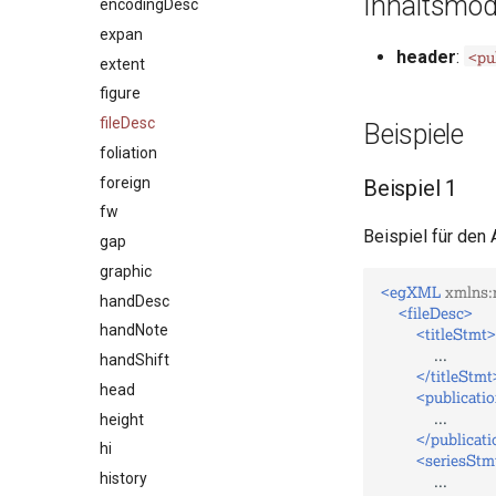
Inhaltsmod
encodingDesc
expan
<pu
header
:
extent
figure
fileDesc
Beispiele
foliation
foreign
Beispiel 1
fw
Beispiel für den
gap
graphic
<egXML
xmlns:
handDesc
<fileDesc>
handNote
<titleStmt>
handShift
</titleStmt
head
<publicati
height
</publicat
hi
<seriesStm
history