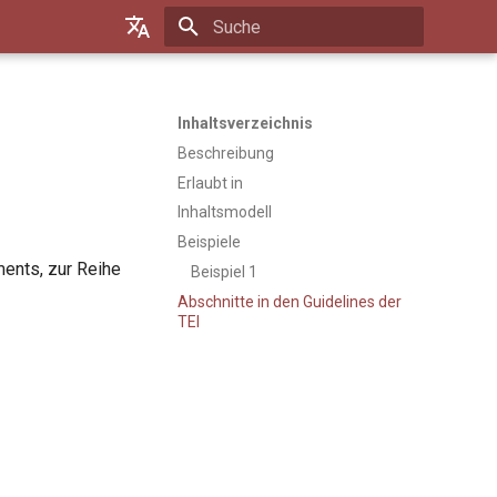
Suche wird initialisiert
Default (de)
Français
Inhaltsverzeichnis
Beschreibung
Erlaubt in
Inhaltsmodell
Beispiele
ments, zur Reihe
Beispiel 1
Abschnitte in den Guidelines der
TEI