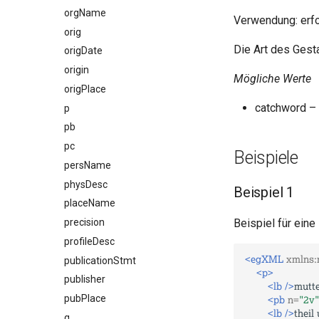
orgName
Verwendung: erfo
orig
Die Art des Ges
origDate
origin
Mögliche Werte
origPlace
catchword –
p
pb
pc
Beispiele
persName
physDesc
Beispiel 1
placeName
precision
Beispiel für ein
profileDesc
<egXML
xmlns:
publicationStmt
<p>
publisher
<lb
/>
mutte
<pb
n=
"2v"
pubPlace
<lb
/>
theil
q