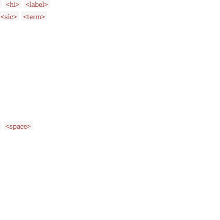
<hi>
<label>
<sic>
<term>
<space>