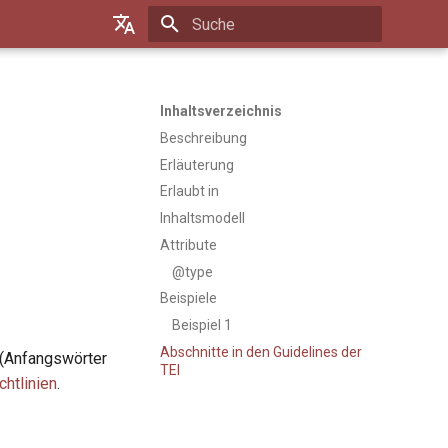
Suche wird initialisiert
Default (de)
Français
Inhaltsverzeichnis
Beschreibung
Erläuterung
Erlaubt in
Inhaltsmodell
Attribute
@type
Beispiele
Beispiel 1
Abschnitte in den Guidelines der
 (Anfangswörter
TEI
chtlinien
.