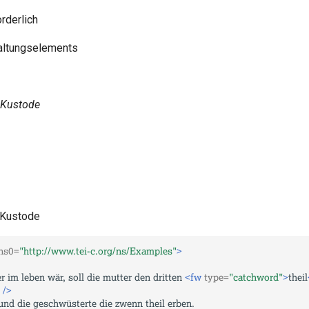
rderlich
taltungselements
Kustode
e Kustode
ns0=
"http://www.tei-c.org/ns/Examples"
>
r
im
leben
wär,
soll
die
mutter
den
dritten
<fw
type=
"catchword"
>
theil
/>
und
die
geschwüsterte
die
zwenn
theil