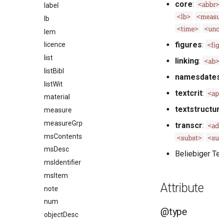
<abbr
core
:
label
<lb>
<measu
lb
<time>
<unc
lem
<fi
figures
:
licence
list
<ab
linking
:
listBibl
namesdate
listWit
<a
textcrit
:
material
textstructu
measure
measureGrp
<a
transcr
:
msContents
<subst>
<su
msDesc
Beliebiger Te
msIdentifier
msItem
Attribute
note
num
@type
objectDesc