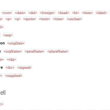
<corr>
<date>
<del>
<foreign>
<head>
<hi>
<item>
<label>
g>
<p>
<q>
<quote>
<term>
<time>
<unclear>
ll>
>
<seg>
<origDate>
ion
:
<orgName>
<persName>
<placeName>
s
:
em>
<rdg>
<div>
<signed>
re
:
w>
<supplied>
ell
c>