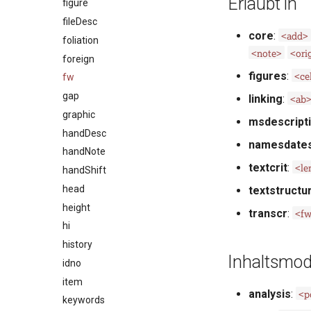
Erlaubt in
figure
fileDesc
<add>
core
:
foliation
<note>
<ori
foreign
<ce
figures
:
fw
gap
<ab
linking
:
graphic
msdescript
handDesc
namesdate
handNote
<l
textcrit
:
handShift
head
textstructu
height
<f
transcr
:
hi
history
Inhaltsmod
idno
item
<p
analysis
:
keywords