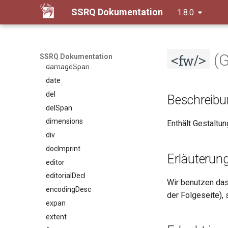
SSRQ Dokumentation
1.8.0
corr
custEvent
custodialHist
<fw/>
damage
(G
SSRQ Dokumentation
damageSpan
date
del
Beschreibu
delSpan
dimensions
Enthält Gestaltu
div
docImprint
Erläuterun
editor
editorialDecl
Wir benutzen da
encodingDesc
der Folgeseite), 
expan
extent