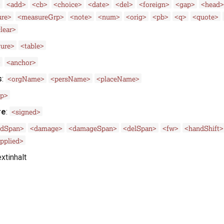
>
<add>
<cb>
<choice>
<date>
<del>
<foreign>
<gap>
<head>
re>
<measureGrp>
<note>
<num>
<orig>
<pb>
<q>
<quote>
lear>
gure>
<table>
>
<anchor>
<orgName>
<persName>
<placeName>
s
:
pp>
<signed>
re
:
ddSpan>
<damage>
<damageSpan>
<delSpan>
<fw>
<handShift>
pplied>
xtinhalt