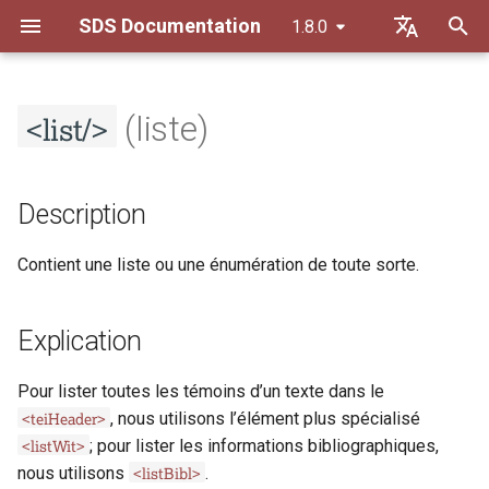
SDS Documentation
1.8.0
I
Default (de)
n
<list/>
Français
(liste)
Principes de transcription
Description
Principes généraux
i
t
Principes de datation
Explication
Orthographe
Description
i
Directives pour la description
Autorisé dans
Constitution du texte
Contient une liste ou une énumération de toute sorte.
a
des sources
Modèle de contenu
Balisage du contenu
l
Règles de séparation
Explication
i
Attributs
s
Liste des abréviations
Pour lister toutes les témoins d’un texte dans le
@rend
<teiHeader>
, nous utilisons l’élément plus spécialisé
a
<listWit>
; pour lister les informations bibliographiques,
t
Exemples
<listBibl>
nous utilisons
.