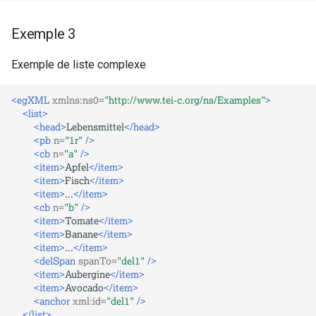
Exemple 3
Exemple de liste complexe
<egXML
xmlns:ns0=
"http://www.tei-c.org/ns/Examples"
>
<list>
<head>
Lebensmittel
</head>
<pb
n=
"1r"
/>
<cb
n=
"a"
/>
<item>
Apfel
</item>
<item>
Fisch
</item>
<item>
...
</item>
<cb
n=
"b"
/>
<item>
Tomate
</item>
<item>
Banane
</item>
<item>
...
</item>
<delSpan
spanTo=
"del1"
/>
<item>
Aubergine
</item>
<item>
Avocado
</item>
<anchor
xml:id=
"del1"
/>
</list>