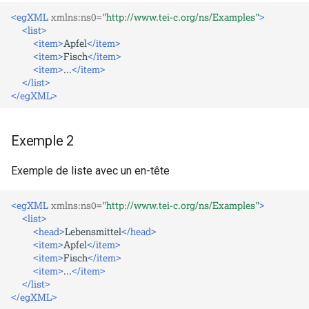
<egXML
xmlns:ns0=
"http://www.tei-c.org/ns/Examples"
>
<list>
<item>
Apfel
</item>
<item>
Fisch
</item>
<item>
...
</item>
</list>
</egXML>
Exemple 2
Exemple de liste avec un en-tête
<egXML
xmlns:ns0=
"http://www.tei-c.org/ns/Examples"
>
<list>
<head>
Lebensmittel
</head>
<item>
Apfel
</item>
<item>
Fisch
</item>
<item>
...
</item>
</list>
</egXML>