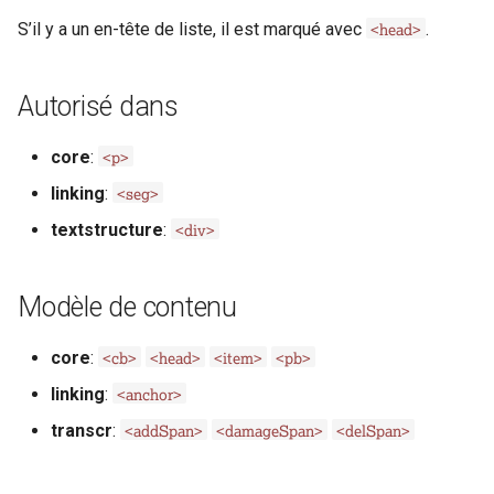
i
<head>
S’il y a un en-tête de liste, il est marqué avec
.
Exemple 1
o
Exemple 2
n
Autorisé dans
d
Exemple 3
<p>
core
:
e
<seg>
linking
:
Sections des Guidelines de la
l
TEI
<div>
textstructure
:
a
r
Modèle de contenu
e
<cb>
<head>
<item>
<pb>
core
:
c
<anchor>
linking
:
h
<addSpan>
<damageSpan>
<delSpan>
transcr
:
e
r