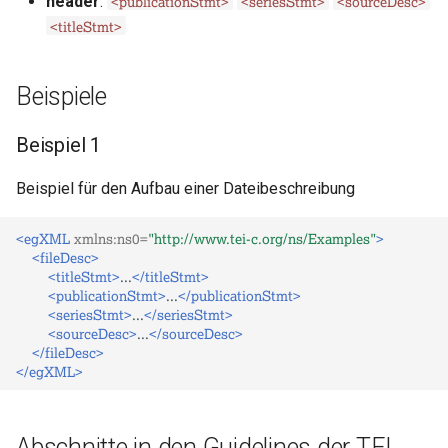
<publicationStmt>
<seriesStmt>
<sourceDesc>
header
:
i
<titleStmt>
t
i
Beispiele
a
Beispiel 1
l
Beispiel für den Aufbau einer Dateibeschreibung
i
s
<egXML
xmlns:ns0=
"http://www.tei-c.org/ns/Examples"
>
<fileDesc>
i
<titleStmt>
...
</titleStmt>
<publicationStmt>
...
</publicationStmt>
e
<seriesStmt>
...
</seriesStmt>
<sourceDesc>
...
</sourceDesc>
r
</fileDesc>
</egXML>
t
Abschnitte in den Guidelines der TEI