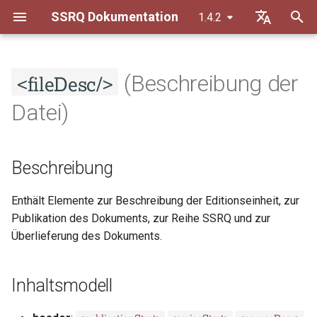
SSRQ Dokumentation
1.4.2
S
Default (de)
u
<fileDesc/>
Français
(Beschreibung der
Transkriptionsrichtlinien
Beschreibung
Allgemeine Grundsätze
c
Datei)
h
Datierungsrichtlinien
Inhaltsmodell
Orthographie
e
Beschreibung
Trennregeln
Beispiele
Textkonstitution
w
Liste von Abkürzungen
Beispiel 1
Inhaltliche Auszeichnung
i
Enthält Elemente zur Beschreibung der Editionseinheit, zur
Publikation des Dokuments, zur Reihe SSRQ und zur
r
Abschnitte in den Guidelines
Überlieferung des Dokuments.
d
der TEI
i
Inhaltsmodell
n