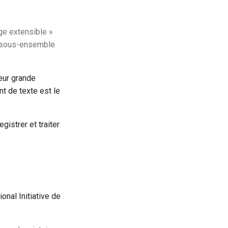
ge extensible »
n sous-ensemble
eur grande
 de texte est le
gistrer et traiter
onal Initiative de