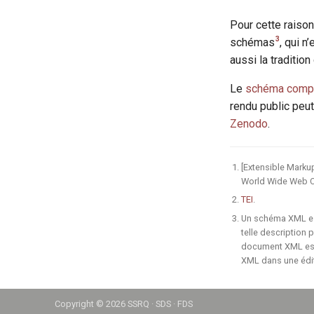
material
measure
Pour cette raiso
measureGrp
3
schémas
, qui 
aussi la traditio
msContents
msDesc
Le
schéma compl
msIdentifier
rendu public peut
msItem
Zenodo
.
note
num
[Extensible Marku
objectDesc
World Wide Web C
orgName
TEI
.
orig
Un schéma XML est
origDate
telle description 
document XML est 
origin
XML dans une édit
origPlace
p
pb
Copyright ©
2026 SSRQ · SDS · FDS