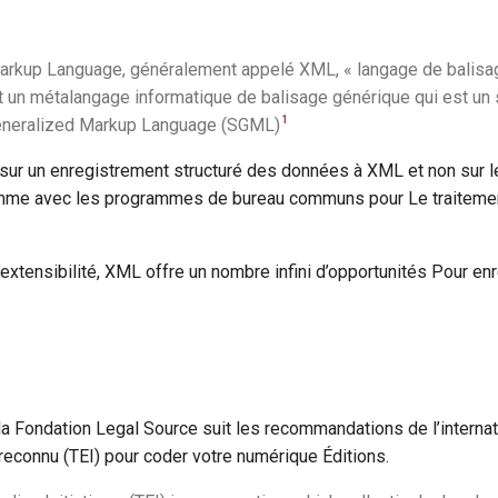
arkup Language, généralement appelé XML, « langage de balisa
st un métalangage informatique de balisage générique qui est u
1
eneralized Markup Language (SGML)
 sur un enregistrement structuré des données à XML et non sur l
mme avec les programmes de bureau communs pour Le traitement
extensibilité, XML offre un nombre infini d’opportunités Pour enre
a Fondation Legal Source suit les recommandations de l’internati
reconnu (TEI) pour coder votre numérique Éditions.