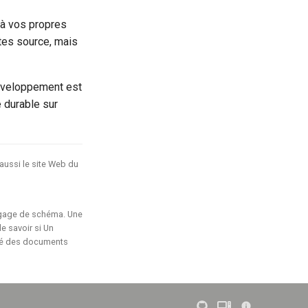
 à vos propres
xtes source, mais
développement est
e durable sur
aussi le site Web du
ngage de schéma. Une
e savoir si Un
ité des documents