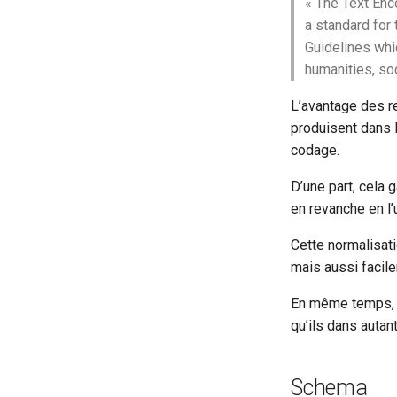
« The Text Enco
handNote
a standard for 
handShift
Guidelines whi
humanities, soc
head
height
L’avantage des r
hi
produisent dans l
history
codage.
idno
D’une part, cela 
item
en revanche en l
keywords
label
Cette normalisat
lb
mais aussi facile
lem
En même temps, c
licence
qu’ils dans autan
list
listBibl
listWit
Schema