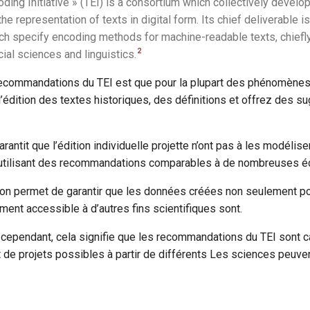
ding Initiative » (TEI) is a consortium which collectively develo
the representation of texts in digital form. Its chief deliverable is
ch specify encoding methods for machine-readable texts, chiefly
2
ial sciences and linguistics.
ecommandations du TEI est que pour la plupart des phénomènes,
’édition des textes historiques, des définitions et offrez des s
garantit que l’édition individuelle projette n’ont pas à les modél
’utilisant des recommandations comparables à de nombreuses éd
ion permet de garantir que les données créées non seulement pou
ment accessible à d’autres fins scientifiques sont.
ependant, cela signifie que les recommandations du TEI sont c
t de projets possibles à partir de différents Les sciences peuven