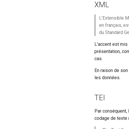
XML
delSpan
dimensions
L’Extensible M
div
en français, e
docImprint
du Standard G
editor
editorialDecl
L’accent est mis
présentation, co
encodingDesc
cas.
expan
extent
En raison de son 
figure
les données.
fileDesc
foliation
TEI
foreign
fw
Par conséquent, l
gap
codage de texte 
graphic
handDesc