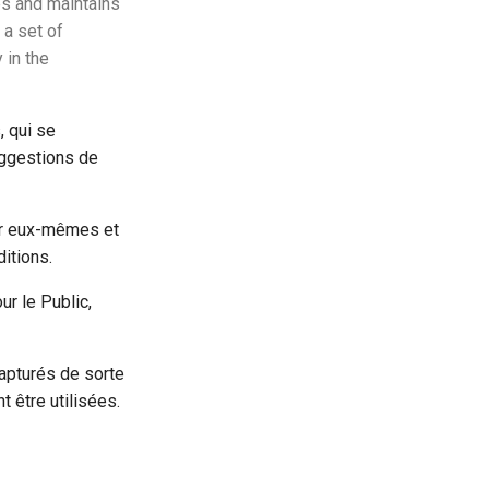
ps and maintains
 a set of
 in the
 qui se
uggestions de
iser eux-mêmes et
itions.
r le Public,
apturés de sorte
t être utilisées.