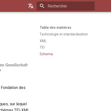
Initialisation de la recherche
Default (de)
Français
Table des matières
Technologie et standardisation
XML
TEI
Schema
a Fondation des
ques, sur lequel
e schémas TEI-XML