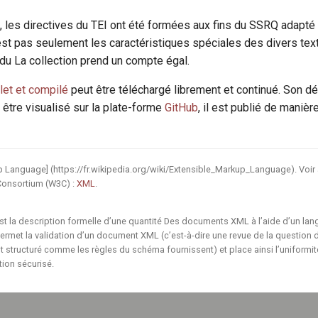
n, les directives du TEI ont été formées aux fins du SSRQ adapté
n’est pas seulement les caractéristiques spéciales des divers te
n du La collection prend un compte égal.
et et compilé
peut être téléchargé librement et continué. Son 
 être visualisé sur la plate-forme
GitHub
, il est publié de manièr
p Language] (https://fr.wikipedia.org/wiki/Extensible_Markup_Language). Voir 
onsortium (W3C) :
XML
.
 la description formelle d’une quantité Des documents XML à l’aide d’un la
permet la validation d’un document XML (c’est-à-dire une revue de la question d
structuré comme les règles du schéma fournissent) et place ainsi l’uniform
ion sécurisé.