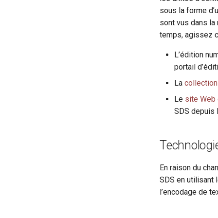
author
Notes
sous la forme d’
availability
Scribes et mains
sont vus dans la
back
temps, agissez c
bibl
L’édition nu
bindingDesc
portail d’édi
body
La
collection
cb
cell
Le
site Web 
choice
SDS depuis 
condition
corr
Technologie
custEvent
custodialHist
En raison du cha
damage
SDS en utilisant
damageSpan
l’encodage de tex
date
del